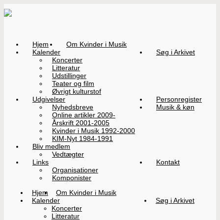
Hjem
Om Kvinder i Musik
Kalender
Søg i Arkivet
Koncerter
Litteratur
Udstillinger
Teater og film
Øvrigt kulturstof
Udgivelser
Personregister
Nyhedsbreve
Musik & køn
Online artikler 2009-
Årskrift 2001-2005
Kvinder i Musik 1992-2000
KIM-Nyt 1984-1991
Bliv medlem
Vedtægter
Links
Kontakt
Organisationer
Komponister
Hjem
Om Kvinder i Musik
Kalender
Søg i Arkivet
Koncerter
Litteratur