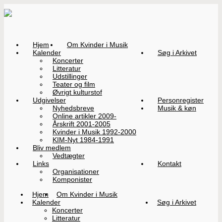
Hjem
Om Kvinder i Musik
Kalender
Søg i Arkivet
Koncerter
Litteratur
Udstillinger
Teater og film
Øvrigt kulturstof
Udgivelser
Personregister
Nyhedsbreve
Musik & køn
Online artikler 2009-
Årskrift 2001-2005
Kvinder i Musik 1992-2000
KIM-Nyt 1984-1991
Bliv medlem
Vedtægter
Links
Kontakt
Organisationer
Komponister
Hjem
Om Kvinder i Musik
Kalender
Søg i Arkivet
Koncerter
Litteratur