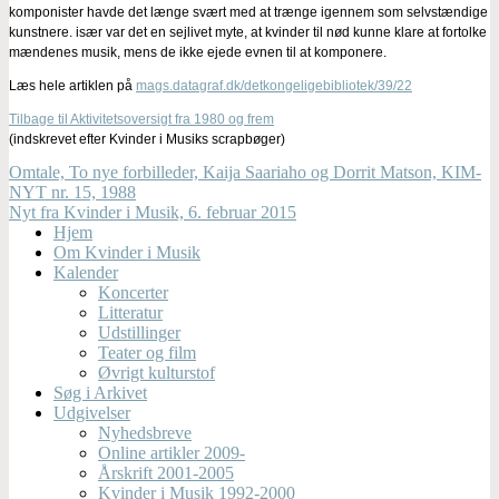
komponister havde det længe svært med at trænge igennem som selvstændige
kunstnere. især var det en sejlivet myte, at kvinder til nød kunne klare at fortolke
mændenes musik, mens de ikke ejede evnen til at komponere.
Læs hele artiklen på
mags.datagraf.dk/detkongeligebibliotek/39/22
Tilbage til Aktivitetsoversigt fra 1980 og frem
(indskrevet efter Kvinder i Musiks scrapbøger)
Omtale, To nye forbilleder, Kaija Saariaho og Dorrit Matson, KIM-
NYT nr. 15, 1988
Nyt fra Kvinder i Musik, 6. februar 2015
Hjem
Om Kvinder i Musik
Kalender
Koncerter
Litteratur
Udstillinger
Teater og film
Øvrigt kulturstof
Søg i Arkivet
Udgivelser
Nyhedsbreve
Online artikler 2009-
Årskrift 2001-2005
Kvinder i Musik 1992-2000