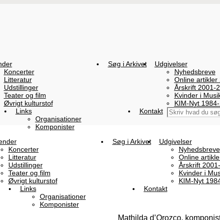
nder
Søg i Arkivet
Udgivelser
Koncerter
Nyhedsbreve
Litteratur
Online artikler
Udstillinger
Årskrift 2001-
Teater og film
Kvinder i Mus
Øvrigt kulturstof
KIM-Nyt 1984
Links
Kontakt
Organisationer
Komponister
ender
Søg i Arkivet
Udgivelser
Koncerter
Nyhedsbreve
Litteratur
Online artikl
Udstillinger
Årskrift 2001
Teater og film
Kvinder i Mu
Øvrigt kulturstof
KIM-Nyt 198
Links
Kontakt
Organisationer
Komponister
Mathilda d’Orozco, komponis