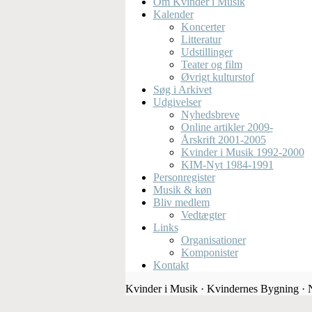
Om Kvinder i Musik
Kalender
Koncerter
Litteratur
Udstillinger
Teater og film
Øvrigt kulturstof
Søg i Arkivet
Udgivelser
Nyhedsbreve
Online artikler 2009-
Årskrift 2001-2005
Kvinder i Musik 1992-2000
KIM-Nyt 1984-1991
Personregister
Musik & køn
Bliv medlem
Vedtægter
Links
Organisationer
Komponister
Kontakt
Kvinder i Musik · Kvindernes Bygning ·