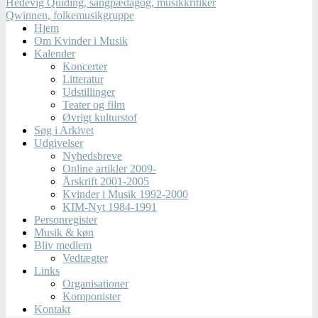
Hedevig Quiding, sangpædagog, musikkritiker
Qwinnen, folkemusikgruppe
Hjem
Om Kvinder i Musik
Kalender
Koncerter
Litteratur
Udstillinger
Teater og film
Øvrigt kulturstof
Søg i Arkivet
Udgivelser
Nyhedsbreve
Online artikler 2009-
Årskrift 2001-2005
Kvinder i Musik 1992-2000
KIM-Nyt 1984-1991
Personregister
Musik & køn
Bliv medlem
Vedtægter
Links
Organisationer
Komponister
Kontakt