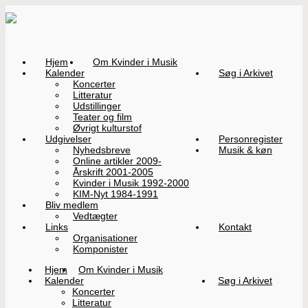
Hjem
Om Kvinder i Musik
Kalender
Søg i Arkivet
Koncerter
Litteratur
Udstillinger
Teater og film
Øvrigt kulturstof
Udgivelser
Personregister
Nyhedsbreve
Musik & køn
Online artikler 2009-
Årskrift 2001-2005
Kvinder i Musik 1992-2000
KIM-Nyt 1984-1991
Bliv medlem
Vedtægter
Links
Kontakt
Organisationer
Komponister
Hjem
Om Kvinder i Musik
Kalender
Søg i Arkivet
Koncerter
Litteratur