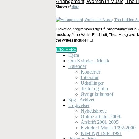
Arrangement, Women in Music, The Hi
Skrevet af
ditte
Plakat og programoversigt På programmet var bl.a
music by Jane Wells, Enid Luff, Thea Musgrave, M
the writers include […]
LÆS MERE
Hjem
Om Kvinder i Musik
Kalender
Koncerter
Litteratur
Udstillinger
Teater og film
Øvrigt kulturstof
Søg i Arkivet
Udgivelser
Nyhedsbreve
Online artikler 2009-
Årskrift 2001-2005
Kvinder i Musik 1992-2000
KIM-Nyt 1984-1991
Personregister