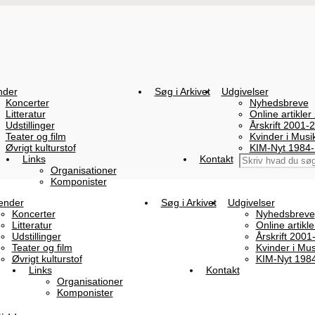
nder
Søg i Arkivet
Udgivelser
Koncerter
Nyhedsbreve
Litteratur
Online artikler
Udstillinger
Årskrift 2001-
Teater og film
Kvinder i Mus
Øvrigt kulturstof
KIM-Nyt 1984
Links
Kontakt
Organisationer
Komponister
ender
Søg i Arkivet
Udgivelser
Koncerter
Nyhedsbreve
Litteratur
Online artikl
Udstillinger
Årskrift 2001
Teater og film
Kvinder i Mu
Øvrigt kulturstof
KIM-Nyt 198
Links
Kontakt
Organisationer
Komponister