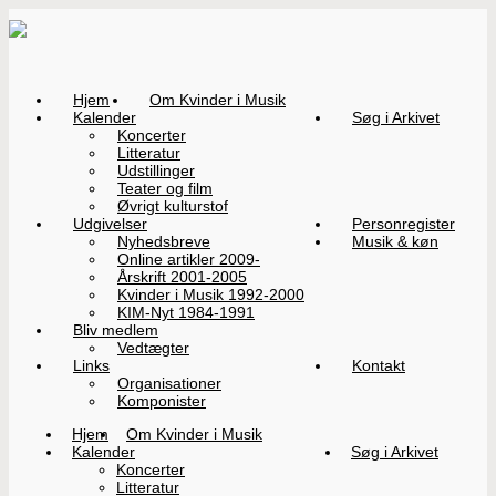
Hjem
Om Kvinder i Musik
Kalender
Søg i Arkivet
Koncerter
Litteratur
Udstillinger
Teater og film
Øvrigt kulturstof
Udgivelser
Personregister
Nyhedsbreve
Musik & køn
Online artikler 2009-
Årskrift 2001-2005
Kvinder i Musik 1992-2000
KIM-Nyt 1984-1991
Bliv medlem
Vedtægter
Links
Kontakt
Organisationer
Komponister
Hjem
Om Kvinder i Musik
Kalender
Søg i Arkivet
Koncerter
Litteratur