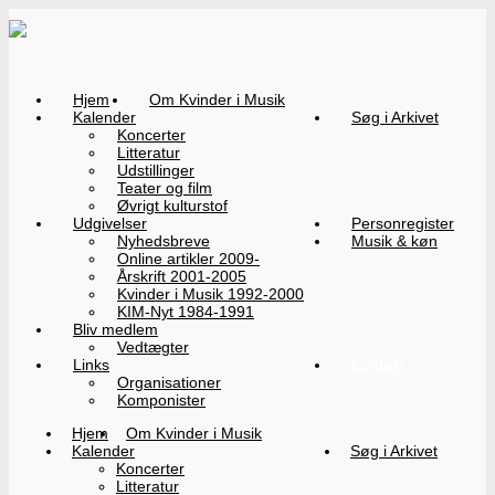
Hjem
Om Kvinder i Musik
Kalender
Søg i Arkivet
Koncerter
Litteratur
Udstillinger
Teater og film
Øvrigt kulturstof
Udgivelser
Personregister
Nyhedsbreve
Musik & køn
Online artikler 2009-
Årskrift 2001-2005
Kvinder i Musik 1992-2000
KIM-Nyt 1984-1991
Bliv medlem
Vedtægter
Links
Kontakt
Organisationer
Komponister
Hjem
Om Kvinder i Musik
Kalender
Søg i Arkivet
Koncerter
Litteratur