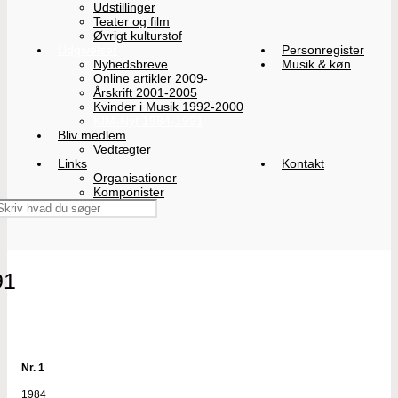
Udstillinger
Teater og film
Øvrigt kulturstof
Udgivelser
Personregister
Nyhedsbreve
Musik & køn
Online artikler 2009-
Årskrift 2001-2005
Kvinder i Musik 1992-2000
KIM-Nyt 1984-1991
Bliv medlem
Vedtægter
Links
Kontakt
Organisationer
Komponister
91
Nr. 1
1984