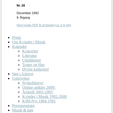
Nr. 28
December 1992
9. Årgang
Hent gratis PDF fil af bladet (ca. 6-8 mb)
Hjem
Om Kvinder i Musik
Kalender
Koncerter
Litteratur
Udstillinger
Teater og film
Øvrigt kulturstof
Søg i Arkivet
Udgivelser
Nyhedsbreve
Online artikler 2009-
Årskrift 2001-2005
Kvinder i Musik 1992-2000
KIM-Nyt 1984-1991
Personregister
Musik & køn