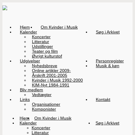
Hjem
Om Kvinder i Musik
Kalender
Søg i Arkivet
Koncerter
Litteratur
Udstillinger
Teater og film
Øvrigt kulturstof
Udgivelser
Personregister
Nyhedsbreve
Musik & køn
Online artikler 2009-
Årskrift 2001-2005
Kvinder i Musik 1992-2000
KIM-Nyt 1984-1991
Bliv medlem
Vedtægter
Links
Kontakt
Organisationer
Komponister
Hjem
Om Kvinder i Musik
Kalender
Søg i Arkivet
Koncerter
Litteratur