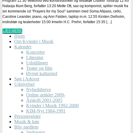
Program 12:30 Velkomst ved kunsthistoriker og redaktør Lisbeth Tolstrup 12:45
Natasja Illum Berg, forfatter 13:20 Mette Ott, sax og komponist, spiller musik fra
sin kommende cd “Prayers for my Soul” sammen med Soma Allpass, cello,
Caroline Leander, piano, og Ann Falden, laptop m.m. 12:55 Kirsten Delholm,
instruktør og teaterleder 15:00 Irmelin H.C. Prehn, forfatter 15:35 […]
LÆS MERE
Hjem
Om Kvinder i Musik
Kalender
Koncerter
Litteratur
Udstillinger
Teater og film
Øvrigt kulturstof
Søg i Arkivet
Udgivelser
Nyhedsbreve
Online artikler 2009-
Årskrift 2001-2005
Kvinder i Musik 1992-2000
KIM-Nyt 1984-1991
Personregister
Musik & køn
Bliv medlem
Vedtægter