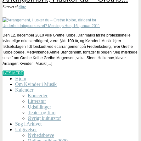
Skrevet af
ditte
Den 12. december 2010 ville Grethe Kolbe, Danmarks første professionelle
kvindelige orkesterdirigent, være fyldt 100 år, og Kvinder i Musik fejrer
fødselsdagen lidt forskudt ved et arrangement på Frederiksberg, hvor Grethe
Kolbe boede. Medvirkende Annie Brøndsholm, forfatter til bogen “Jeg mærkede
suset” om Grethe Kolbe Grethe Mogensen, vokal Steen Holkenov, klaver
Arrangør: Kvinder i Musik […]
LÆS MERE
Hjem
Om Kvinder i Musik
Kalender
Koncerter
Litteratur
Udstillinger
Teater og film
Øvrigt kulturstof
Søg i Arkivet
Udgivelser
Nyhedsbreve
Online artikler 2009-