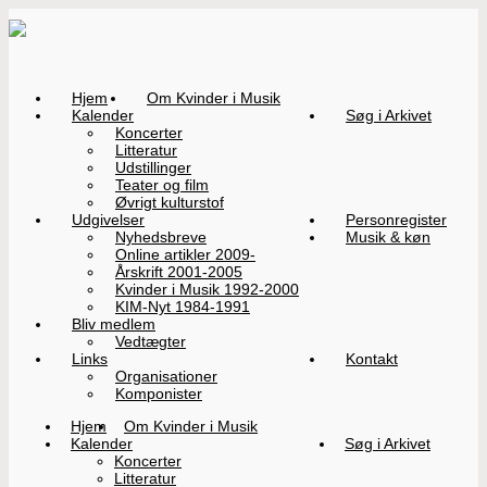
Hjem
Om Kvinder i Musik
Kalender
Søg i Arkivet
Koncerter
Litteratur
Udstillinger
Teater og film
Øvrigt kulturstof
Udgivelser
Personregister
Nyhedsbreve
Musik & køn
Online artikler 2009-
Årskrift 2001-2005
Kvinder i Musik 1992-2000
KIM-Nyt 1984-1991
Bliv medlem
Vedtægter
Links
Kontakt
Organisationer
Komponister
Hjem
Om Kvinder i Musik
Kalender
Søg i Arkivet
Koncerter
Litteratur