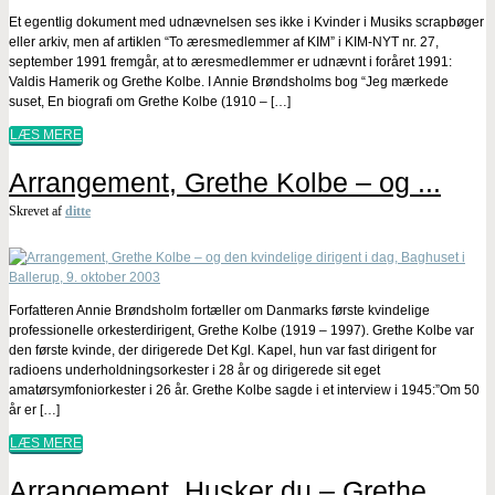
Et egentlig dokument med udnævnelsen ses ikke i Kvinder i Musiks scrapbøger
eller arkiv, men af artiklen “To æresmedlemmer af KIM” i KIM-NYT nr. 27,
september 1991 fremgår, at to æresmedlemmer er udnævnt i foråret 1991:
Valdis Hamerik og Grethe Kolbe. I Annie Brøndsholms bog “Jeg mærkede
suset, En biografi om Grethe Kolbe (1910 – […]
LÆS MERE
Arrangement, Grethe Kolbe – og ...
Skrevet af
ditte
Forfatteren Annie Brøndsholm fortæller om Danmarks første kvindelige
professionelle orkesterdirigent, Grethe Kolbe (1919 – 1997). Grethe Kolbe var
den første kvinde, der dirigerede Det Kgl. Kapel, hun var fast dirigent for
radioens underholdningsorkester i 28 år og dirigerede sit eget
amatørsymfoniorkester i 26 år. Grethe Kolbe sagde i et interview i 1945:”Om 50
år er […]
LÆS MERE
Arrangement, Husker du – Grethe...