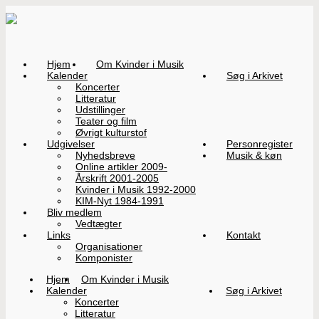
Hjem
Om Kvinder i Musik
Kalender
Søg i Arkivet
Koncerter
Litteratur
Udstillinger
Teater og film
Øvrigt kulturstof
Udgivelser
Personregister
Nyhedsbreve
Musik & køn
Online artikler 2009-
Årskrift 2001-2005
Kvinder i Musik 1992-2000
KIM-Nyt 1984-1991
Bliv medlem
Vedtægter
Links
Kontakt
Organisationer
Komponister
Hjem
Om Kvinder i Musik
Kalender
Søg i Arkivet
Koncerter
Litteratur