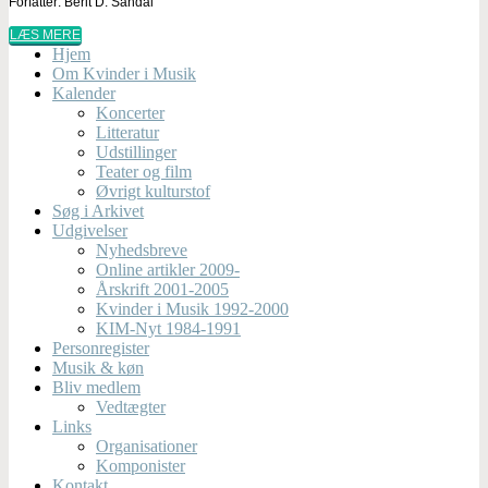
Forfatter: Berit D. Sandal
LÆS MERE
Hjem
Om Kvinder i Musik
Kalender
Koncerter
Litteratur
Udstillinger
Teater og film
Øvrigt kulturstof
Søg i Arkivet
Udgivelser
Nyhedsbreve
Online artikler 2009-
Årskrift 2001-2005
Kvinder i Musik 1992-2000
KIM-Nyt 1984-1991
Personregister
Musik & køn
Bliv medlem
Vedtægter
Links
Organisationer
Komponister
Kontakt