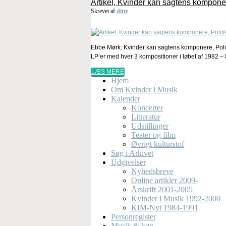
Artikel, Kvinder kan sagtens komponer
Skrevet af
ditte
Ebbe Mørk: Kvinder kan sagtens komponere, Politi
LP’er med hver 3 kompositioner i løbet af 1982 – 8
LÆS MERE
Hjem
Om Kvinder i Musik
Kalender
Koncerter
Litteratur
Udstillinger
Teater og film
Øvrigt kulturstof
Søg i Arkivet
Udgivelser
Nyhedsbreve
Online artikler 2009-
Årskrift 2001-2005
Kvinder i Musik 1992-2000
KIM-Nyt 1984-1991
Personregister
Musik & køn