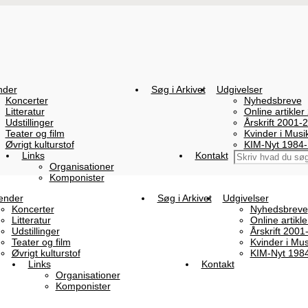
nder
Søg i Arkivet
Udgivelser
Koncerter
Nyhedsbreve
Litteratur
Online artikler
Udstillinger
Årskrift 2001-
Teater og film
Kvinder i Mus
Øvrigt kulturstof
KIM-Nyt 1984
Links
Kontakt
Organisationer
Komponister
ender
Søg i Arkivet
Udgivelser
Koncerter
Nyhedsbreve
Litteratur
Online artikl
Udstillinger
Årskrift 2001
Teater og film
Kvinder i Mu
Øvrigt kulturstof
KIM-Nyt 198
Links
Kontakt
Organisationer
Komponister