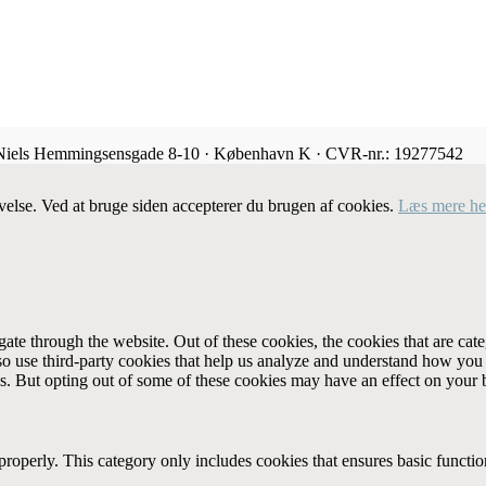
 Niels Hemmingsensgade 8-10 · København K · CVR-nr.: 19277542
velse. Ved at bruge siden accepterer du brugen af cookies.
Læs mere he
te through the website. Out of these cookies, the cookies that are cate
also use third-party cookies that help us analyze and understand how you
es. But opting out of some of these cookies may have an effect on your
properly. This category only includes cookies that ensures basic functio