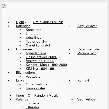
Hjem
Om Kvinder i Musik
Kalender
Søg i Arkivet
Koncerter
Litteratur
Udstillinger
Teater og film
Øvrigt kulturstof
Udgivelser
Personregister
Nyhedsbreve
Musik & køn
Online artikler 2009-
Årskrift 2001-2005
Kvinder i Musik 1992-2000
KIM-Nyt 1984-1991
Bliv medlem
Vedtægter
Links
Kontakt
Organisationer
Komponister
Hjem
Om Kvinder i Musik
Kalender
Søg i Arkivet
Koncerter
Litteratur