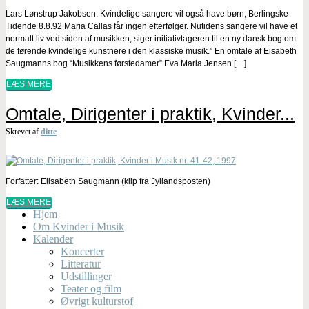
Lars Lønstrup Jakobsen: Kvindelige sangere vil også have børn, Berlingske
Tidende 8.8.92 Maria Callas får ingen efterfølger. Nutidens sangere vil have et
normalt liv ved siden af musikken, siger initiativtageren til en ny dansk bog om
de førende kvindelige kunstnere i den klassiske musik.” En omtale af Eisabeth
Saugmanns bog “Musikkens førstedamer” Eva Maria Jensen […]
LÆS MERE
Omtale, Dirigenter i praktik, Kvinder...
Skrevet af
ditte
Forfatter: Elisabeth Saugmann (klip fra Jyllandsposten)
LÆS MERE
Hjem
Om Kvinder i Musik
Kalender
Koncerter
Litteratur
Udstillinger
Teater og film
Øvrigt kulturstof