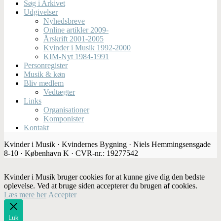
Søg i Arkivet
Udgivelser
Nyhedsbreve
Online artikler 2009-
Årskrift 2001-2005
Kvinder i Musik 1992-2000
KIM-Nyt 1984-1991
Personregister
Musik & køn
Bliv medlem
Vedtægter
Links
Organisationer
Komponister
Kontakt
Kvinder i Musik · Kvindernes Bygning · Niels Hemmingsensgade
8-10 · København K · CVR-nr.: 19277542
Kvinder i Musik bruger cookies for at kunne give dig den bedste
oplevelse. Ved at bruge siden accepterer du brugen af cookies.
Læs mere her
Accepter
Luk