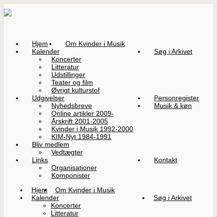
Hjem
Om Kvinder i Musik
Kalender
Søg i Arkivet
Koncerter
Litteratur
Udstillinger
Teater og film
Øvrigt kulturstof
Udgivelser
Personregister
Nyhedsbreve
Musik & køn
Online artikler 2009-
Årskrift 2001-2005
Kvinder i Musik 1992-2000
KIM-Nyt 1984-1991
Bliv medlem
Vedtægter
Links
Kontakt
Organisationer
Komponister
Hjem
Om Kvinder i Musik
Kalender
Søg i Arkivet
Koncerter
Litteratur