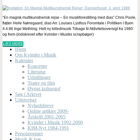
“En magisk multikunstnerisk rejse – En musikforestilling med dias” Chris Poole,
fløjter Helle Nørregaard, dias Arr. Louises Lysthus Foromtale i Politiken I Byen
4.4.86 Inge Methling: Helt ny billedmusik Tilbage til Aktivitetsoversigt fra 1980
og frem (indskrevet efter Kvinder i Musiks scrapbøger)
LÆS MERE
Hjem
Om Kvinder i Musik
Kalender
Koncerter
Litteratur
Udstillinger
Teater og film
Øvrigt kulturstof
Søg i Arkivet
Udgivelser
Nyhedsbreve
Online artikler 2009-
Årskrift 2001-2005
Kvinder i Musik 1992-2000
KIM-Nyt 1984-1991
Personregister
Musik & køn