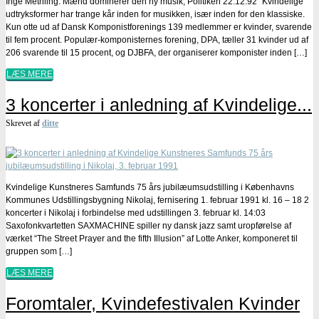
Inge Methling: Mænd dominerer den ny musik, Politiken 22.12.92 “Kvindelige
udtryksformer har trange kår inden for musikken, især inden for den klassiske.
Kun otte ud af Dansk Komponistforenings 139 medlemmer er kvinder, svarende
til fem procent. Populær-komponisternes forening, DPA, tæller 31 kvinder ud af
206 svarende til 15 procent, og DJBFA, der organiserer komponister inden […]
LÆS MERE
3 koncerter i anledning af Kvindelige...
Skrevet af
ditte
Kvindelige Kunstneres Samfunds 75 års jubilæumsudstilling i Københavns
Kommunes Udstillingsbygning Nikolaj, fernisering 1. februar 1991 kl. 16 – 18 2
koncerter i Nikolaj i forbindelse med udstillingen 3. februar kl. 14:03
Saxofonkvartetten SAXMACHINE spiller ny dansk jazz samt uropførelse af
værket “The Street Prayer and the fifth Illusion” af Lotte Anker, komponeret til
gruppen som […]
LÆS MERE
Foromtaler, Kvindefestivalen Kvinder