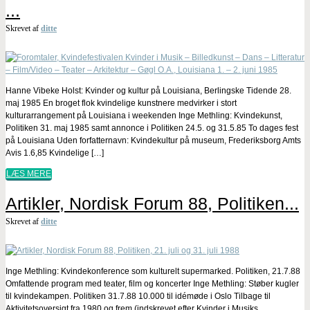
...
Skrevet af
ditte
Hanne Vibeke Holst: Kvinder og kultur på Louisiana, Berlingske Tidende 28.
maj 1985 En broget flok kvindelige kunstnere medvirker i stort
kulturarrangement på Louisiana i weekenden Inge Methling: Kvindekunst,
Politiken 31. maj 1985 samt annonce i Politiken 24.5. og 31.5.85 To dages fest
på Louisiana Uden forfatternavn: Kvindekultur på museum, Frederiksborg Amts
Avis 1.6,85 Kvindelige […]
LÆS MERE
Artikler, Nordisk Forum 88, Politiken...
Skrevet af
ditte
Inge Methling: Kvindekonference som kulturelt supermarked. Politiken, 21.7.88
Omfattende program med teater, film og koncerter Inge Methling: Støber kugler
til kvindekampen. Politiken 31.7.88 10.000 til idémøde i Oslo Tilbage til
Aktivitetsoversigt fra 1980 og frem (indskrevet efter Kvinder i Musiks