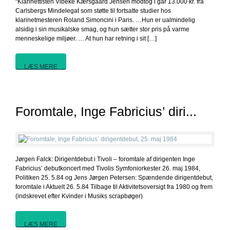
“Klarinettisten Vibeke Kærsgaard Jensen modtog i går 13.000 kr. fra
Carlsbergs Mindelegat som støtte til fortsatte studier hos
klarinetmesteren Roland Simoncini i Paris. …Hun er ualmindelig
alsidig i sin musikalske smag, og hun sætter stor pris på varme
menneskelige miljøer. … At hun har retning i sit […]
LÆS MERE
Foromtale, Inge Fabricius’ diri...
Jørgen Falck: Dirigentdebut i Tivoli – foromtale af dirigenten Inge
Fabricius’ debutkoncert med Tivolis Symfoniorkester 26. maj 1984,
Politiken 25. 5.84 og Jens Jørgen Petersen: Spændende dirigentdebut,
foromtale i Aktuelt 26. 5.84 Tilbage til Aktivitetsoversigt fra 1980 og frem
(indskrevet efter Kvinder i Musiks scrapbøger)
LÆS MERE