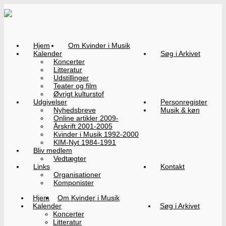
Hjem
Om Kvinder i Musik
Kalender
Søg i Arkivet
Koncerter
Litteratur
Udstillinger
Teater og film
Øvrigt kulturstof
Udgivelser
Personregister
Nyhedsbreve
Musik & køn
Online artikler 2009-
Årskrift 2001-2005
Kvinder i Musik 1992-2000
KIM-Nyt 1984-1991
Bliv medlem
Vedtægter
Links
Kontakt
Organisationer
Komponister
Hjem
Om Kvinder i Musik
Kalender
Søg i Arkivet
Koncerter
Litteratur