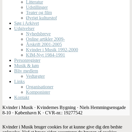
Litteratur
Udstillinger
Teater og film
Øvrigt kulturstof
Søg i Arkivet
Udgivelser
Nyhedsbreve
Online artikler 2009-
Årskrift 2001-2005
Kvinder i Musik 1992-2000
KIM-Nyt 1984-1991
Personregister
Musik & køn
Bliv medlem
Vedtægter
Links
Organisationer
Komponister
Kontakt
Kvinder i Musik · Kvindernes Bygning · Niels Hemmingsensgade
8-10 · København K · CVR-nr.: 19277542
Kvinder i Musik bruger cookies for at kunne give dig den bedste