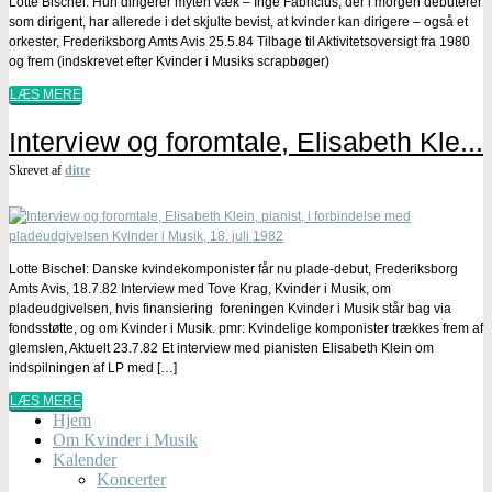
Lotte Bischel: Hun dirigerer myten væk – Inge Fabricius, der i morgen debuterer
som dirigent, har allerede i det skjulte bevist, at kvinder kan dirigere – også et
orkester, Frederiksborg Amts Avis 25.5.84 Tilbage til Aktivitetsoversigt fra 1980
og frem (indskrevet efter Kvinder i Musiks scrapbøger)
LÆS MERE
Interview og foromtale, Elisabeth Kle...
Skrevet af
ditte
Lotte Bischel: Danske kvindekomponister får nu plade-debut, Frederiksborg
Amts Avis, 18.7.82 Interview med Tove Krag, Kvinder i Musik, om
pladeudgivelsen, hvis finansiering foreningen Kvinder i Musik står bag via
fondsstøtte, og om Kvinder i Musik. pmr: Kvindelige komponister trækkes frem af
glemslen, Aktuelt 23.7.82 Et interview med pianisten Elisabeth Klein om
indspilningen af LP med […]
LÆS MERE
Hjem
Om Kvinder i Musik
Kalender
Koncerter