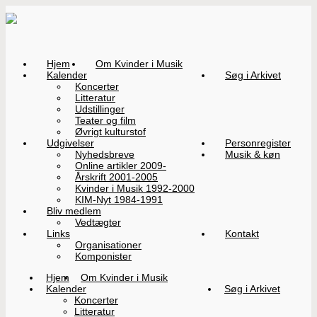
Hjem
Om Kvinder i Musik
Kalender
Søg i Arkivet
Koncerter
Litteratur
Udstillinger
Teater og film
Øvrigt kulturstof
Udgivelser
Personregister
Nyhedsbreve
Musik & køn
Online artikler 2009-
Årskrift 2001-2005
Kvinder i Musik 1992-2000
KIM-Nyt 1984-1991
Bliv medlem
Vedtægter
Links
Kontakt
Organisationer
Komponister
Hjem
Om Kvinder i Musik
Kalender
Søg i Arkivet
Koncerter
Litteratur