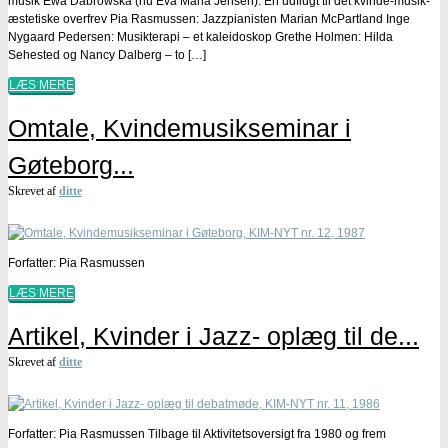
musik Ewa Dabrowska (nu Eva Maria Jensen): En udflugt til det kvinde-musik-
æstetiske overfrev Pia Rasmussen: Jazzpianisten Marian McPartland Inge
Nygaard Pedersen: Musikterapi – et kaleidoskop Grethe Holmen: Hilda
Sehested og Nancy Dalberg – to […]
LÆS MERE
Omtale, Kvindemusikseminar i
Gøteborg...
Skrevet af
ditte
Forfatter: Pia Rasmussen
LÆS MERE
Artikel, Kvinder i Jazz- oplæg til de...
Skrevet af
ditte
Forfatter: Pia Rasmussen Tilbage til Aktivitetsoversigt fra 1980 og frem