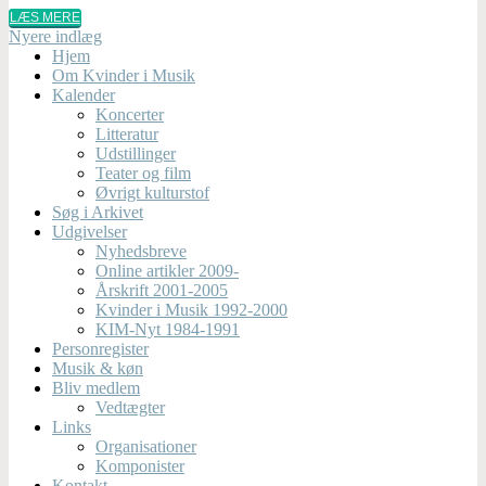
LÆS MERE
Nyere indlæg
Hjem
Om Kvinder i Musik
Kalender
Koncerter
Litteratur
Udstillinger
Teater og film
Øvrigt kulturstof
Søg i Arkivet
Udgivelser
Nyhedsbreve
Online artikler 2009-
Årskrift 2001-2005
Kvinder i Musik 1992-2000
KIM-Nyt 1984-1991
Personregister
Musik & køn
Bliv medlem
Vedtægter
Links
Organisationer
Komponister
Kontakt