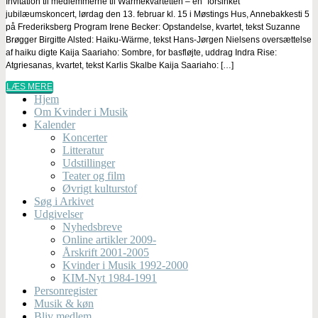
Invitation til medlemmerne til Wärmekvartetten – en “forsinket”
jubilæumskoncert, lørdag den 13. februar kl. 15 i Møstings Hus, Annebakkesti 5
på Frederiksberg Program Irene Becker: Opstandelse, kvartet, tekst Suzanne
Brøgger Birgitte Alsted: Haiku-Wärme, tekst Hans-Jørgen Nielsens oversættelse
af haiku digte Kaija Saariaho: Sombre, for basfløjte, uddrag Indra Rise:
Atgriesanas, kvartet, tekst Karlis Skalbe Kaija Saariaho: […]
LÆS MERE
Hjem
Om Kvinder i Musik
Kalender
Koncerter
Litteratur
Udstillinger
Teater og film
Øvrigt kulturstof
Søg i Arkivet
Udgivelser
Nyhedsbreve
Online artikler 2009-
Årskrift 2001-2005
Kvinder i Musik 1992-2000
KIM-Nyt 1984-1991
Personregister
Musik & køn
Bliv medlem