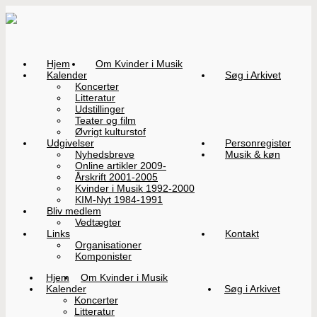
Hjem
Om Kvinder i Musik
Kalender
Søg i Arkivet
Koncerter
Litteratur
Udstillinger
Teater og film
Øvrigt kulturstof
Udgivelser
Personregister
Nyhedsbreve
Musik & køn
Online artikler 2009-
Årskrift 2001-2005
Kvinder i Musik 1992-2000
KIM-Nyt 1984-1991
Bliv medlem
Vedtægter
Links
Kontakt
Organisationer
Komponister
Hjem
Om Kvinder i Musik
Kalender
Søg i Arkivet
Koncerter
Litteratur