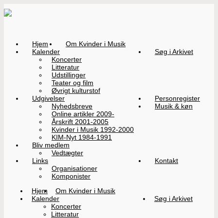
Hjem
Om Kvinder i Musik
Kalender
Søg i Arkivet
Koncerter
Litteratur
Udstillinger
Teater og film
Øvrigt kulturstof
Udgivelser
Personregister
Nyhedsbreve
Musik & køn
Online artikler 2009-
Årskrift 2001-2005
Kvinder i Musik 1992-2000
KIM-Nyt 1984-1991
Bliv medlem
Vedtægter
Links
Kontakt
Organisationer
Komponister
Hjem
Om Kvinder i Musik
Kalender
Søg i Arkivet
Koncerter
Litteratur