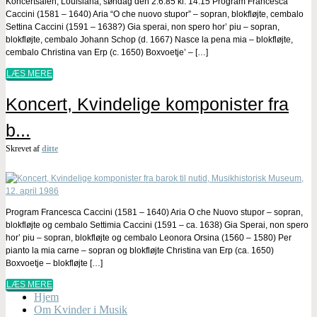
Koncertsalen, Louisiana, søndag den 2.6.85 kl. 14:15 Program Francesca
Caccini (1581 – 1640) Aria “O che nuovo stupor” – sopran, blokfløjte, cembalo
Settina Caccini (1591 – 1638?) Gia sperai, non spero hor’ piu – sopran,
blokfløjte, cembalo Johann Schop (d. 1667) Nasce la pena mia – blokfløjte,
cembalo Christina van Erp (c. 1650) Boxvoetje’ – […]
LÆS MERE
Koncert, Kvindelige komponister fra
b...
Skrevet af
ditte
Program Francesca Caccini (1581 – 1640) Aria O che Nuovo stupor – sopran,
blokfløjte og cembalo Settimia Caccini (1591 – ca. 1638) Gia Sperai, non spero
hor’ piu – sopran, blokfløjte og cembalo Leonora Orsina (1560 – 1580) Per
pianto la mia carne – sopran og blokfløjte Christina van Erp (ca. 1650)
Boxvoetje – blokfløjte […]
LÆS MERE
Hjem
Om Kvinder i Musik