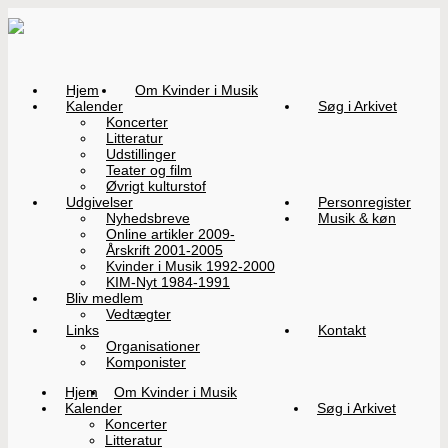
Hjem
Om Kvinder i Musik
Kalender
Søg i Arkivet
Koncerter
Litteratur
Udstillinger
Teater og film
Øvrigt kulturstof
Udgivelser
Personregister
Nyhedsbreve
Musik & køn
Online artikler 2009-
Årskrift 2001-2005
Kvinder i Musik 1992-2000
KIM-Nyt 1984-1991
Bliv medlem
Vedtægter
Links
Kontakt
Organisationer
Komponister
Hjem
Om Kvinder i Musik
Kalender
Søg i Arkivet
Koncerter
Litteratur