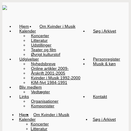
Hjem
Om Kvinder i Musik
Kalender
Søg i Arkivet
Koncerter
Litteratur
Udstillinger
Teater og film
Øvrigt kulturstof
Udgivelser
Personregister
Nyhedsbreve
Musik & køn
Online artikler 2009-
Årskrift 2001-2005
Kvinder i Musik 1992-2000
KIM-Nyt 1984-1991
Bliv medlem
Vedtægter
Links
Kontakt
Organisationer
Komponister
Hjem
Om Kvinder i Musik
Kalender
Søg i Arkivet
Koncerter
Litteratur