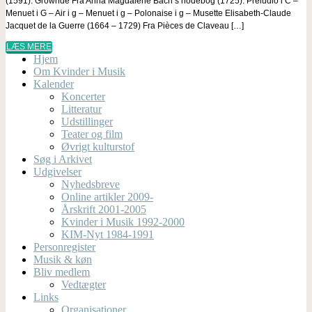
(1591): Grownde Fra Anna Magdalene Bach’s nodebog (1725): Preludio i C –
Menuet i G – Air i g – Menuet i g – Polonaise i g – Musette Elisabeth-Claude
Jacquet de la Guerre (1664 – 1729) Fra Pièces de Claveau […]
LÆS MERE
Hjem
Om Kvinder i Musik
Kalender
Koncerter
Litteratur
Udstillinger
Teater og film
Øvrigt kulturstof
Søg i Arkivet
Udgivelser
Nyhedsbreve
Online artikler 2009-
Årskrift 2001-2005
Kvinder i Musik 1992-2000
KIM-Nyt 1984-1991
Personregister
Musik & køn
Bliv medlem
Vedtægter
Links
Organisationer