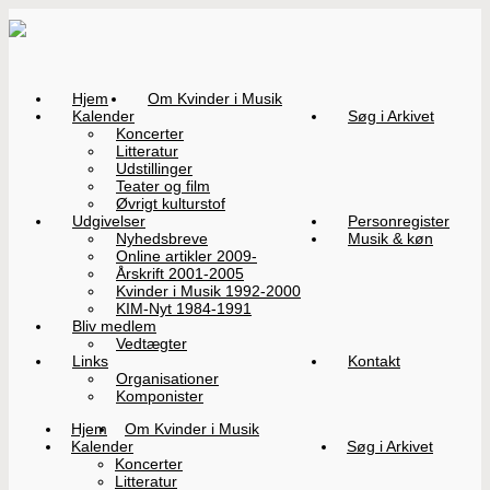
Hjem
Om Kvinder i Musik
Kalender
Søg i Arkivet
Koncerter
Litteratur
Udstillinger
Teater og film
Øvrigt kulturstof
Udgivelser
Personregister
Nyhedsbreve
Musik & køn
Online artikler 2009-
Årskrift 2001-2005
Kvinder i Musik 1992-2000
KIM-Nyt 1984-1991
Bliv medlem
Vedtægter
Links
Kontakt
Organisationer
Komponister
Hjem
Om Kvinder i Musik
Kalender
Søg i Arkivet
Koncerter
Litteratur