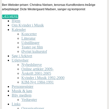
Ben Webster-prisen: Christina Nielsen, tenorsax Kunstfondens treårige
arbejdslegat: Dicte Westergaard Madsen, sanger og komponist
LÆS MERE
Hjem
Om Kvinder i Musik
Kalender
Koncerter
Litteratur
Udstillinger
Teater og film
Øvrigt kulturstof
Søg i Arkivet
Udgivelser
Nyhedsbreve
Online artikler 2009-
Årskrift 2001-2005
Kvinder i Musik 1992-2000
KIM-Nyt 1984-1991
Personregister
Musik & køn
Bliv medlem
Vedtægter
Links
Organisationer