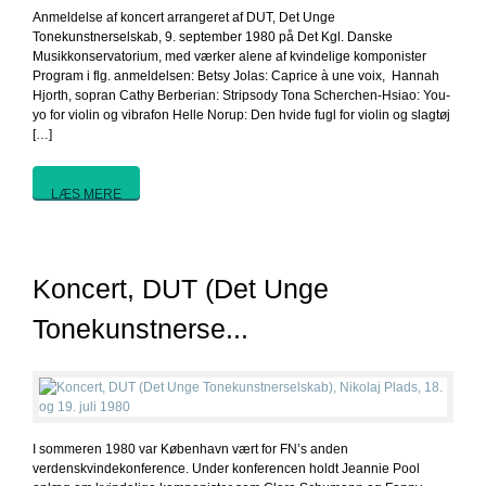
Anmeldelse af koncert arrangeret af DUT, Det Unge
Tonekunstnerselskab, 9. september 1980 på Det Kgl. Danske
Musikkonservatorium, med værker alene af kvindelige komponister
Program i flg. anmeldelsen: Betsy Jolas: Caprice à une voix, Hannah
Hjorth, sopran Cathy Berberian: Stripsody Tona Scherchen-Hsiao: You-
yo for violin og vibrafon Helle Norup: Den hvide fugl for violin og slagtøj
[…]
LÆS MERE
Koncert, DUT (Det Unge
Tonekunstnerse...
I sommeren 1980 var København vært for FN’s anden
verdenskvindekonference. Under konferencen holdt Jeannie Pool