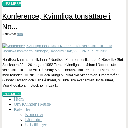
LÆS MERE
Konference, Kvinnliga tonsättare i
No...
Skrevet af
ditte
Nordiska kammarmusikdagar / Nordiske Kammermusikdage på Hässelby Slott,
Stockholm 22. – 26. august 1982 Tema: Kvinnliga tonsättare i Norden från
sekelskiftet till nutid Arr: Hässelby Slott – nordiskt kulturcentrum i samarbete
med Kvinder i Musik – KIM och Kungl Musikaliska Akademien. Programråd:
Gunnar Larsson och Hans Åstrand, Musikaliska Akademien, Bo Wallner,
Musikhögskolan i Stockholm, Eva […]
LÆS MERE
Hjem
Om Kvinder i Musik
Kalender
Koncerter
Litteratur
Udstillinger