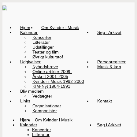
Hjem
Om Kvinder i Musik
Kalender
Søg i Arkivet
Koncerter
Litteratur
Udstillinger
Teater og film
Øvrigt kulturstof
Udgivelser
Personregister
Nyhedsbreve
Musik & køn
Online artikler 2009-
Årskrift 2001-2005
Kvinder i Musik 1992-2000
KIM-Nyt 1984-1991
Bliv medlem
Vedtægter
Links
Kontakt
Organisationer
Komponister
Hjem
Om Kvinder i Musik
Kalender
Søg i Arkivet
Koncerter
Litteratur