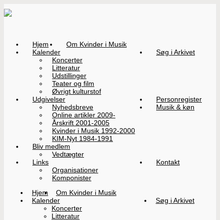
Hjem
Om Kvinder i Musik
Kalender
Søg i Arkivet
Koncerter
Litteratur
Udstillinger
Teater og film
Øvrigt kulturstof
Udgivelser
Personregister
Nyhedsbreve
Musik & køn
Online artikler 2009-
Årskrift 2001-2005
Kvinder i Musik 1992-2000
KIM-Nyt 1984-1991
Bliv medlem
Vedtægter
Links
Kontakt
Organisationer
Komponister
Hjem
Om Kvinder i Musik
Kalender
Søg i Arkivet
Koncerter
Litteratur