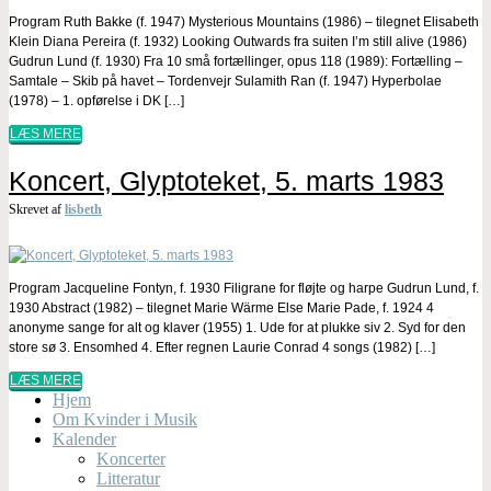
Program Ruth Bakke (f. 1947) Mysterious Mountains (1986) – tilegnet Elisabeth
Klein Diana Pereira (f. 1932) Looking Outwards fra suiten I’m still alive (1986)
Gudrun Lund (f. 1930) Fra 10 små fortællinger, opus 118 (1989): Fortælling –
Samtale – Skib på havet – Tordenvejr Sulamith Ran (f. 1947) Hyperbolae
(1978) – 1. opførelse i DK […]
LÆS MERE
Koncert, Glyptoteket, 5. marts 1983
Skrevet af
lisbeth
Program Jacqueline Fontyn, f. 1930 Filigrane for fløjte og harpe Gudrun Lund, f.
1930 Abstract (1982) – tilegnet Marie Wärme Else Marie Pade, f. 1924 4
anonyme sange for alt og klaver (1955) 1. Ude for at plukke siv 2. Syd for den
store sø 3. Ensomhed 4. Efter regnen Laurie Conrad 4 songs (1982) […]
LÆS MERE
Hjem
Om Kvinder i Musik
Kalender
Koncerter
Litteratur