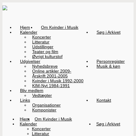
Hjem
Om Kvinder i Musik
Kalender
Søg i Arkivet
Koncerter
Litteratur
Udstillinger
Teater og film
Øvrigt kulturstof
Udgivelser
Personregister
Nyhedsbreve
Musik & køn
Online artikler 2009-
Årskrift 2001-2005
Kvinder i Musik 1992-2000
KIM-Nyt 1984-1991
Bliv medlem
Vedtægter
Links
Kontakt
Organisationer
Komponister
Hjem
Om Kvinder i Musik
Kalender
Søg i Arkivet
Koncerter
Litteratur