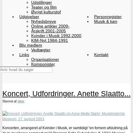
Udstillinger
Teater og film
Øvrigt kulturstof
Udgivelser
Personregister
Nyhedsbreve
Musik & køn
Online artikler 2009-
Årskrift 2001-2005
Kvinder i Musik 1992-2000
KIM-Nyt 1984-1991
Bliv medlem
Vedtægter
Links
Kontakt
Organisationer
Komponister
Koncert, Udfordringer. Anette Slaatto...
Skrevet af
ditte
Koncerten, arrangeret af Kvinder i Musik, er samtidigt “en fornem afslutning på