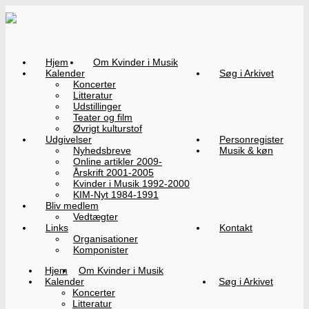
Hjem
Om Kvinder i Musik
Kalender
Søg i Arkivet
Koncerter
Litteratur
Udstillinger
Teater og film
Øvrigt kulturstof
Udgivelser
Personregister
Nyhedsbreve
Musik & køn
Online artikler 2009-
Årskrift 2001-2005
Kvinder i Musik 1992-2000
KIM-Nyt 1984-1991
Bliv medlem
Vedtægter
Links
Kontakt
Organisationer
Komponister
Hjem
Om Kvinder i Musik
Kalender
Søg i Arkivet
Koncerter
Litteratur