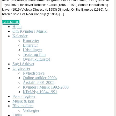
de to musikeres sommerturné!” Program Sofia Gubaidulina (f. 1931) Musical
Toys (1969), for klaver Rebecca Clarke (1886 – 1979) Sonate for bratsch og
klaver (1919) Violetta Dinescu (f. 1953) Din polu, On the Bagpipe (1986), for
bratsch solo Eva Noer Kondrup (f. 1964) […]
LÆS MERE
Hjem
Om Kvinder i Musik
Kalender
Koncerter
Litteratur
Udstillinger
Teater og film
Øvrigt kulturstof
Søg i Arkivet
Udgivelser
Nyhedsbreve
Online artikler 2009-
Årskrift 2001-2005
Kvinder i Musik 1992-2000
KIM-Nyt 1984-1991
Personregister
Musik & køn
Bliv medlem
Vedtægter
Links