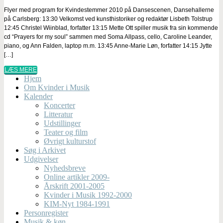
Flyer med program for Kvindestemmer 2010 på Dansescenen, Dansehallerne
på Carlsberg: 13:30 Velkomst ved kunsthistoriker og redaktør Lisbeth Tolstrup
12:45 Christel Wiinblad, forfatter 13:15 Mette Ott spiller musik fra sin kommende
cd “Prayers for my soul” sammen med Soma Allpass, cello, Caroline Leander,
piano, og Ann Falden, laptop m.m. 13:45 Anne-Marie Løn, forfatter 14:15 Jytte
[…]
LÆS MERE
Hjem
Om Kvinder i Musik
Kalender
Koncerter
Litteratur
Udstillinger
Teater og film
Øvrigt kulturstof
Søg i Arkivet
Udgivelser
Nyhedsbreve
Online artikler 2009-
Årskrift 2001-2005
Kvinder i Musik 1992-2000
KIM-Nyt 1984-1991
Personregister
Musik & køn