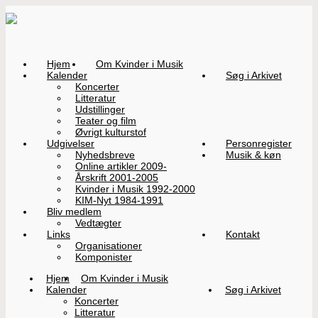
Hjem
Om Kvinder i Musik
Kalender
Søg i Arkivet
Koncerter
Litteratur
Udstillinger
Teater og film
Øvrigt kulturstof
Udgivelser
Personregister
Nyhedsbreve
Musik & køn
Online artikler 2009-
Årskrift 2001-2005
Kvinder i Musik 1992-2000
KIM-Nyt 1984-1991
Bliv medlem
Vedtægter
Links
Kontakt
Organisationer
Komponister
Hjem
Om Kvinder i Musik
Kalender
Søg i Arkivet
Koncerter
Litteratur