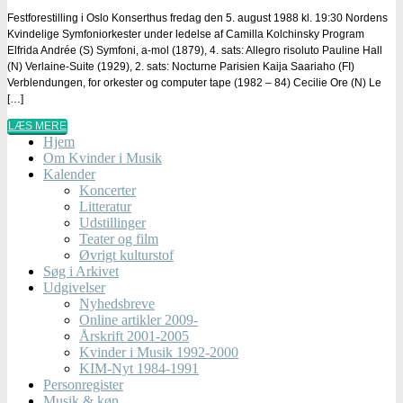
Festforestilling i Oslo Konserthus fredag den 5. august 1988 kl. 19:30 Nordens
Kvindelige Symfoniorkester under ledelse af Camilla Kolchinsky Program
Elfrida Andrée (S) Symfoni, a-mol (1879), 4. sats: Allegro risoluto Pauline Hall
(N) Verlaine-Suite (1929), 2. sats: Nocturne Parisien Kaija Saariaho (FI)
Verblendungen, for orkester og computer tape (1982 – 84) Cecilie Ore (N) Le
[…]
LÆS MERE
Hjem
Om Kvinder i Musik
Kalender
Koncerter
Litteratur
Udstillinger
Teater og film
Øvrigt kulturstof
Søg i Arkivet
Udgivelser
Nyhedsbreve
Online artikler 2009-
Årskrift 2001-2005
Kvinder i Musik 1992-2000
KIM-Nyt 1984-1991
Personregister
Musik & køn