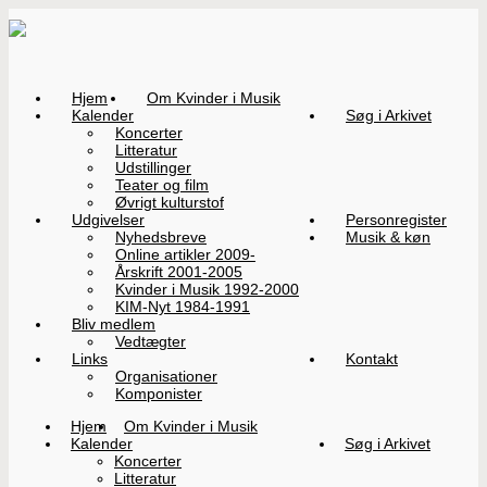
Hjem
Om Kvinder i Musik
Kalender
Søg i Arkivet
Koncerter
Litteratur
Udstillinger
Teater og film
Øvrigt kulturstof
Udgivelser
Personregister
Nyhedsbreve
Musik & køn
Online artikler 2009-
Årskrift 2001-2005
Kvinder i Musik 1992-2000
KIM-Nyt 1984-1991
Bliv medlem
Vedtægter
Links
Kontakt
Organisationer
Komponister
Hjem
Om Kvinder i Musik
Kalender
Søg i Arkivet
Koncerter
Litteratur