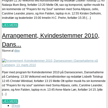
Program 12:30 Velkomst ved kunsthistoriker og redaktør Lisbeth Tolstrup 12:45
Natasja Illum Berg, forfatter 13:20 Mette Ott, sax og komponist, spiller musik fra
sin kommende cd “Prayers for my Soul” sammen med Soma Allpass, cello,
Caroline Leander, piano, og Ann Falden, laptop m.m. 12:55 Kirsten Delholm,
instruktør og teaterleder 15:00 Irmelin H.C. Prehn, forfatter 15:35 […]
LÆS MERE
Arrangement, Kvindestemmer 2010,
Dans...
Skrevet af
ditte
Flyer med program for Kvindestemmer 2010 på Dansescenen, Dansehallerne
på Carlsberg: 13:30 Velkomst ved kunsthistoriker og redaktør Lisbeth Tolstrup
12:45 Christel Wiinblad, forfatter 13:15 Mette Ott spiller musik fra sin kommende
cd “Prayers for my soul” sammen med Soma Allpass, cello, Caroline Leander,
piano, og Ann Falden, laptop m.m. 13:45 Anne-Marie Løn, forfatter 14:15 Jytte
[…]
LÆS MERE
Hjem