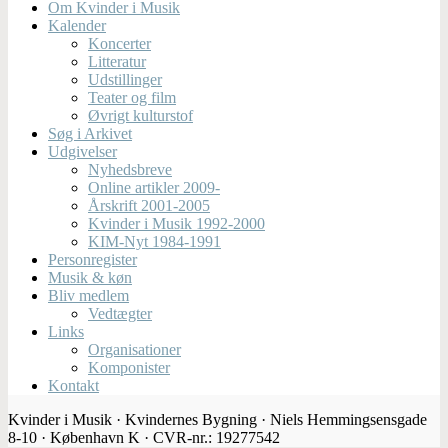
Om Kvinder i Musik
Kalender
Koncerter
Litteratur
Udstillinger
Teater og film
Øvrigt kulturstof
Søg i Arkivet
Udgivelser
Nyhedsbreve
Online artikler 2009-
Årskrift 2001-2005
Kvinder i Musik 1992-2000
KIM-Nyt 1984-1991
Personregister
Musik & køn
Bliv medlem
Vedtægter
Links
Organisationer
Komponister
Kontakt
Kvinder i Musik · Kvindernes Bygning · Niels Hemmingsensgade
8-10 · København K · CVR-nr.: 19277542