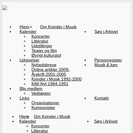
Hjem
Om Kvinder i Musik
Kalender
Søg i Arkivet
Koncerter
Litteratur
Udstillinger
Teater og film
Øvrigt kulturstof
Udgivelser
Personregister
Nyhedsbreve
Musik & køn
Online artikler 2009-
Årskrift 2001-2005
Kvinder i Musik 1992-2000
KIM-Nyt 1984-1991
Bliv medlem
Vedtægter
Links
Kontakt
Organisationer
Komponister
Hjem
Om Kvinder i Musik
Kalender
Søg i Arkivet
Koncerter
Litteratur