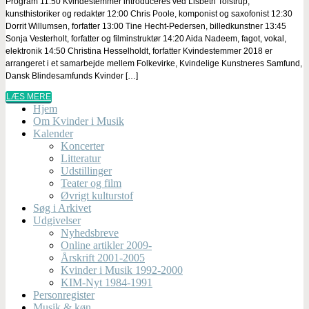
Program 11:50 Kvindestemmer introduceres ved Lisbeth Tolstrup,
kunsthistoriker og redaktør 12:00 Chris Poole, komponist og saxofonist 12:30
Dorrit Willumsen, forfatter 13:00 Tine Hecht-Pedersen, billedkunstner 13:45
Sonja Vesterholt, forfatter og filminstruktør 14:20 Aida Nadeem, fagot, vokal,
elektronik 14:50 Christina Hesselholdt, forfatter Kvindestemmer 2018 er
arrangeret i et samarbejde mellem Folkevirke, Kvindelige Kunstneres Samfund,
Dansk Blindesamfunds Kvinder […]
LÆS MERE
Hjem
Om Kvinder i Musik
Kalender
Koncerter
Litteratur
Udstillinger
Teater og film
Øvrigt kulturstof
Søg i Arkivet
Udgivelser
Nyhedsbreve
Online artikler 2009-
Årskrift 2001-2005
Kvinder i Musik 1992-2000
KIM-Nyt 1984-1991
Personregister
Musik & køn