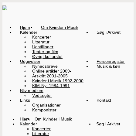
Hjem
Om Kvinder i Musik
Kalender
Søg i Arkivet
Koncerter
Litteratur
Udstillinger
Teater og film
Øvrigt kulturstof
Udgivelser
Personregister
Nyhedsbreve
Musik & køn
Online artikler 2009-
Årskrift 2001-2005
Kvinder i Musik 1992-2000
KIM-Nyt 1984-1991
Bliv medlem
Vedtægter
Links
Kontakt
Organisationer
Komponister
Hjem
Om Kvinder i Musik
Kalender
Søg i Arkivet
Koncerter
Litteratur