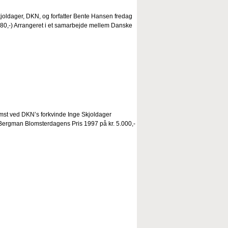
kjoldager, DKN, og forfatter Bente Hansen fredag
 80,-) Arrangeret i et samarbejde mellem Danske
st ved DKN’s forkvinde Inge Skjoldager
Bergman Blomsterdagens Pris 1997 på kr. 5.000,-