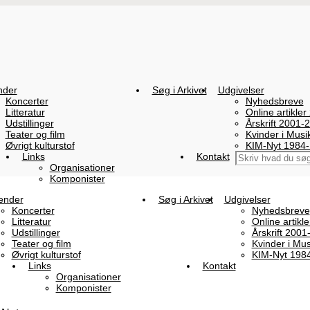
nder
Søg i Arkivet
Udgivelser
Koncerter
Nyhedsbreve
Litteratur
Online artikler
Udstillinger
Årskrift 2001-
Teater og film
Kvinder i Mus
Øvrigt kulturstof
KIM-Nyt 1984
Links
Kontakt
Organisationer
Komponister
ender
Søg i Arkivet
Udgivelser
Koncerter
Nyhedsbreve
Litteratur
Online artikl
Udstillinger
Årskrift 2001
Teater og film
Kvinder i Mu
Øvrigt kulturstof
KIM-Nyt 198
Links
Kontakt
Organisationer
Komponister