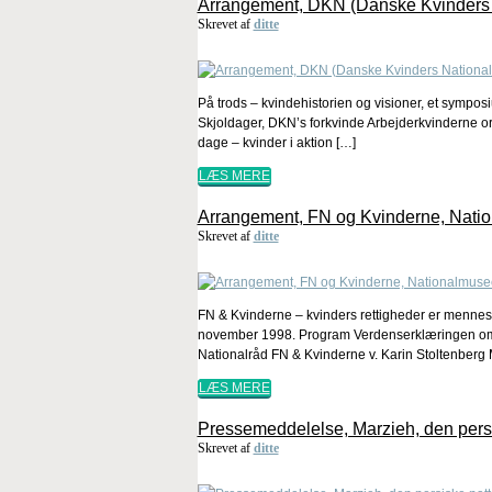
Arrangement, DKN (Danske Kvinders 
Skrevet af
ditte
På trods – kvindehistorien og visioner, et sympo
Skjoldager, DKN’s forkvinde Arbejderkvinderne org
dage – kvinder i aktion […]
LÆS MERE
Arrangement, FN og Kvinderne, Nation
Skrevet af
ditte
FN & Kvinderne – kvinders rettigheder er mennes
november 1998. Program Verdenserklæringen om m
Nationalråd FN & Kvinderne v. Karin Stoltenberg M
LÆS MERE
Pressemeddelelse, Marzieh, den persi
Skrevet af
ditte