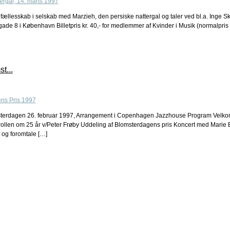
fællesskab i selskab med Marzieh, den persiske nattergal og taler ved bl.a. Inge S
de 8 i København Billetpris kr. 40,- for medlemmer af Kvinder i Musik (normalpris
t...
sterdagen 26. februar 1997, Arrangement i Copenhagen Jazzhouse Program Velkom
ollen om 25 år v/Peter Frøby Uddeling af Blomsterdagens pris Koncert med Marie 
 og foromtale […]