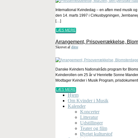
International Kvindedag – en aften med musik og 
den 14. marts 1997 i Cirkusbygningen, Jernbanega
[…]
LÆS MERE
Arrangement, Prisoverrækkelse, Bloms
Skrevet af
ditte
Danske Kvinders Nationalråds program for Blom
Kvinderollen om 25 år v/ Henriette Sonne Mander
Modtager Kvinder i Musik Program, prisdokument
LÆS MERE
Hjem
Om Kvinder i Musik
Kalender
Koncerter
Litteratur
Udstillinger
Teater og film
Øvrigt kulturstof