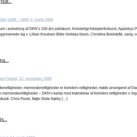
Nat...
sium i anledning af DKN’s 100-års jubilæum, Kvindeligt Arbejderforbund, Applebys P
aniserede sig v. Lillian Knudsen Billie Holiday-blues, Christina Boelskifte, sang, o
a...
kerettigheder, menneskerettigheder er kvinders rettigheder, møde arrangeret af Da
enneskerettigheder – DKN’s kamp mod krænkelse af kvinders rettigheder v. Inge 
usik: Chris Poole, fløjte Ghita Nørby […]
s...