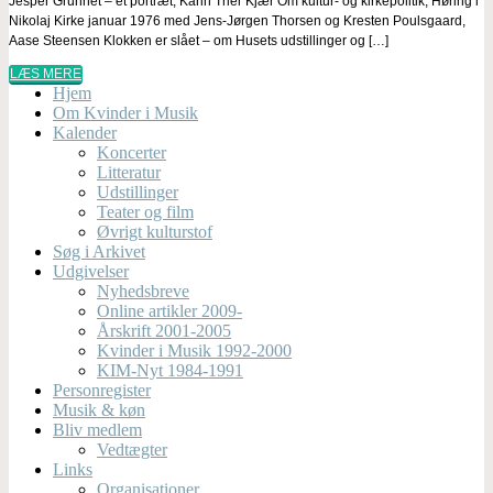
Jesper Grunnet – et portræt, Karin Trier Kjær Om kultur- og kirkepolitik, Høring i
Nikolaj Kirke januar 1976 med Jens-Jørgen Thorsen og Kresten Poulsgaard,
Aase Steensen Klokken er slået – om Husets udstillinger og […]
LÆS MERE
Hjem
Om Kvinder i Musik
Kalender
Koncerter
Litteratur
Udstillinger
Teater og film
Øvrigt kulturstof
Søg i Arkivet
Udgivelser
Nyhedsbreve
Online artikler 2009-
Årskrift 2001-2005
Kvinder i Musik 1992-2000
KIM-Nyt 1984-1991
Personregister
Musik & køn
Bliv medlem
Vedtægter
Links
Organisationer