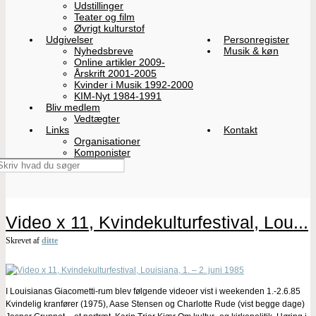
Udstillinger
Teater og film
Øvrigt kulturstof
Udgivelser
Personregister
Nyhedsbreve
Musik & køn
Online artikler 2009-
Årskrift 2001-2005
Kvinder i Musik 1992-2000
KIM-Nyt 1984-1991
Bliv medlem
Vedtægter
Links
Kontakt
Organisationer
Komponister
Video x 11, Kvindekulturfestival, Lou...
Skrevet af
ditte
I Louisianas Giacometti-rum blev følgende videoer vist i weekenden 1.-2.6.85
Kvindelig kranfører (1975), Aase Stensen og Charlotte Rude (vist begge dage)