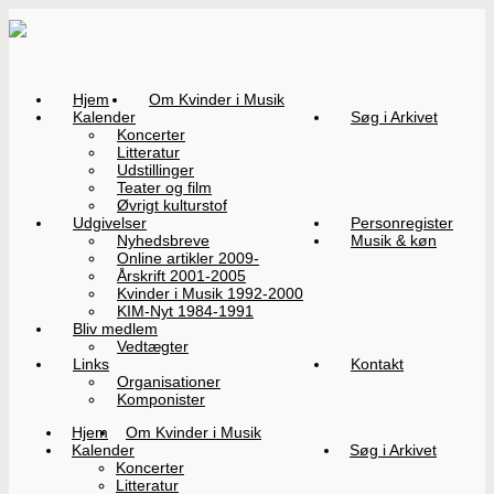
Hjem
Om Kvinder i Musik
Kalender
Søg i Arkivet
Koncerter
Litteratur
Udstillinger
Teater og film
Øvrigt kulturstof
Udgivelser
Personregister
Nyhedsbreve
Musik & køn
Online artikler 2009-
Årskrift 2001-2005
Kvinder i Musik 1992-2000
KIM-Nyt 1984-1991
Bliv medlem
Vedtægter
Links
Kontakt
Organisationer
Komponister
Hjem
Om Kvinder i Musik
Kalender
Søg i Arkivet
Koncerter
Litteratur