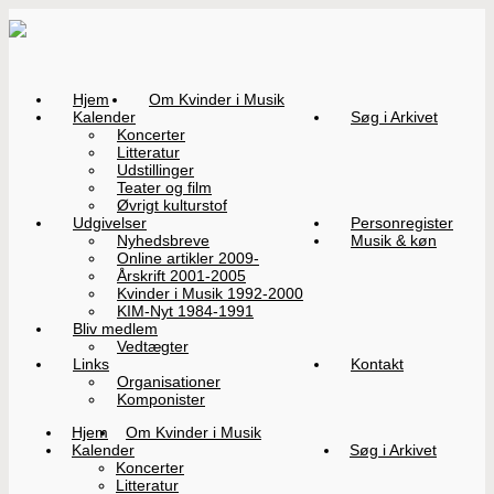
Hjem
Om Kvinder i Musik
Kalender
Søg i Arkivet
Koncerter
Litteratur
Udstillinger
Teater og film
Øvrigt kulturstof
Udgivelser
Personregister
Nyhedsbreve
Musik & køn
Online artikler 2009-
Årskrift 2001-2005
Kvinder i Musik 1992-2000
KIM-Nyt 1984-1991
Bliv medlem
Vedtægter
Links
Kontakt
Organisationer
Komponister
Hjem
Om Kvinder i Musik
Kalender
Søg i Arkivet
Koncerter
Litteratur