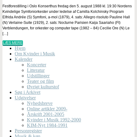
Festforestilling i Oslo Konserthus fredag den 5. august 1988 kl. 19:30 Nordens
Kvindelige Symfoniorkester under ledelse af Camilla Kolchinsky Program
Elfrida Andrée (S) Symfoni, a-mol (1879), 4. sats: Allegro risoluto Pauline Hall
(N) Verlaine-Suite (1929), 2. sats: Nocturne Parisien Kaija Saariaho (FI)
Verblendungen, for orkester og computer tape (1982 – 84) Cecilie Ore (N) Le
[…]
LÆS MERE
Hjem
Om Kvinder i Musik
Kalender
Koncerter
Litteratur
Udstillinger
Teater og film
Øvrigt kulturstof
Søg i Arkivet
Udgivelser
Nyhedsbreve
Online artikler 2009-
Årskrift 2001-2005
Kvinder i Musik 1992-2000
KIM-Nyt 1984-1991
Personregister
Musik & køn