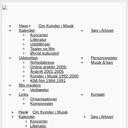
Hjem
Om Kvinder i Musik
Kalender
Søg i Arkivet
Koncerter
Litteratur
Udstillinger
Teater og film
Øvrigt kulturstof
Udgivelser
Personregister
Nyhedsbreve
Musik & køn
Online artikler 2009-
Årskrift 2001-2005
Kvinder i Musik 1992-2000
KIM-Nyt 1984-1991
Bliv medlem
Vedtægter
Links
Kontakt
Organisationer
Komponister
Hjem
Om Kvinder i Musik
Kalender
Søg i Arkivet
Koncerter
Litteratur