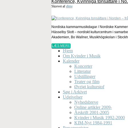
Konference, Kvinnliga tonsättare i No.
Skrevet af
ditte
Nordiska kammarmusikdagar / Nordiske Kammermusik
Hässelby Slott – nordiskt kulturcentrum i samar
Akademien, Bo Wallner, Musikhögskolan i Stockh
LÆS MERE
Hjem
Om Kvinder i Musik
Kalender
Koncerter
Litteratur
Udstillinger
Teater og film
Øvrigt kulturstof
Søg i Arkivet
Udgivelser
Nyhedsbreve
Online artikler 2009-
Årskrift 2001-2005
Kvinder i Musik 1992-2000
KIM-Nyt 1984-1991
Personregister