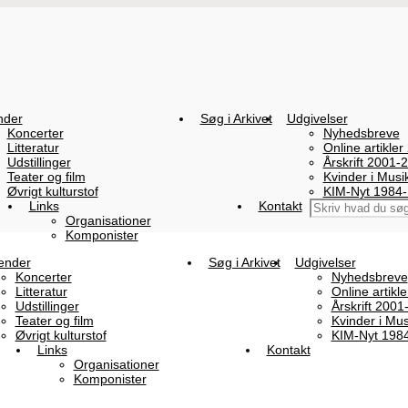
nder
Søg i Arkivet
Udgivelser
Koncerter
Nyhedsbreve
Litteratur
Online artikler
Udstillinger
Årskrift 2001-
Teater og film
Kvinder i Mus
Øvrigt kulturstof
KIM-Nyt 1984
Links
Kontakt
Organisationer
Komponister
ender
Søg i Arkivet
Udgivelser
Koncerter
Nyhedsbreve
Litteratur
Online artikl
Udstillinger
Årskrift 2001
Teater og film
Kvinder i Mu
Øvrigt kulturstof
KIM-Nyt 198
Links
Kontakt
Organisationer
Komponister