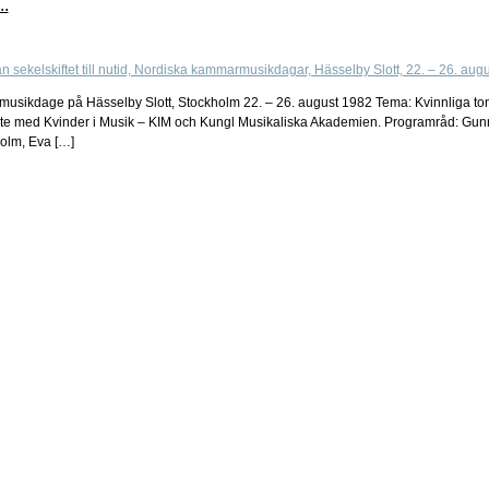
..
dage på Hässelby Slott, Stockholm 22. – 26. august 1982 Tema: Kvinnliga tonsättar
bete med Kvinder i Musik – KIM och Kungl Musikaliska Akademien. Programråd: Gun
olm, Eva […]