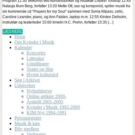
Program 12:30 Velkomst ved kunsthistoriker og redaktør Lisbeth Tolstrup 12:45
Natasja Illum Berg, forfatter 13:20 Mette Ott, sax og komponist, spiller musik fra
sin kommende cd “Prayers for my Soul” sammen med Soma Allpass, cello,
Caroline Leander, piano, og Ann Falden, laptop m.m. 12:55 Kirsten Delholm,
instruktør og teaterleder 15:00 Irmelin H.C. Prehn, forfatter 15:35 […]
LÆS MERE
Hjem
Om Kvinder i Musik
Kalender
Koncerter
Litteratur
Udstillinger
Teater og film
Øvrigt kulturstof
Søg i Arkivet
Udgivelser
Nyhedsbreve
Online artikler 2009-
Årskrift 2001-2005
Kvinder i Musik 1992-2000
KIM-Nyt 1984-1991
Personregister
Musik & køn
Bliv medlem
Vedtægter