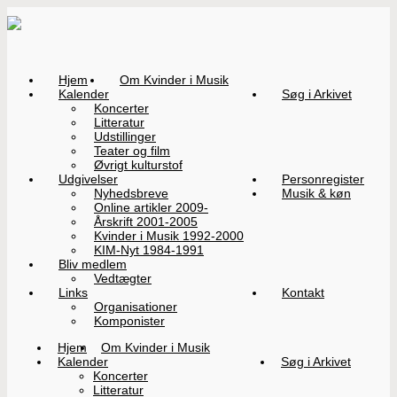
Hjem
Om Kvinder i Musik
Kalender
Søg i Arkivet
Koncerter
Litteratur
Udstillinger
Teater og film
Øvrigt kulturstof
Udgivelser
Personregister
Nyhedsbreve
Musik & køn
Online artikler 2009-
Årskrift 2001-2005
Kvinder i Musik 1992-2000
KIM-Nyt 1984-1991
Bliv medlem
Vedtægter
Links
Kontakt
Organisationer
Komponister
Hjem
Om Kvinder i Musik
Kalender
Søg i Arkivet
Koncerter
Litteratur