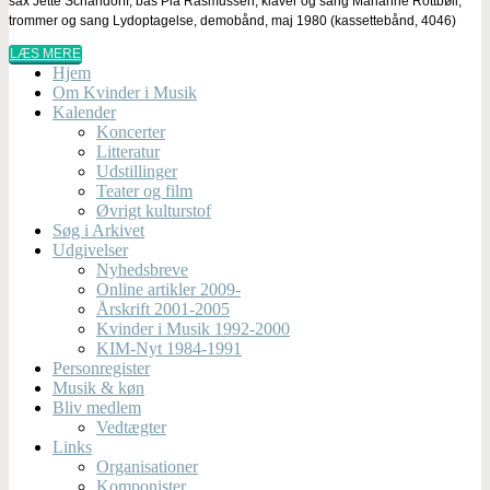
sax Jette Schandorff, bas Pia Rasmussen, klaver og sang Marianne Rottbøll,
trommer og sang Lydoptagelse, demobånd, maj 1980 (kassettebånd, 4046)
LÆS MERE
Hjem
Om Kvinder i Musik
Kalender
Koncerter
Litteratur
Udstillinger
Teater og film
Øvrigt kulturstof
Søg i Arkivet
Udgivelser
Nyhedsbreve
Online artikler 2009-
Årskrift 2001-2005
Kvinder i Musik 1992-2000
KIM-Nyt 1984-1991
Personregister
Musik & køn
Bliv medlem
Vedtægter
Links
Organisationer
Komponister