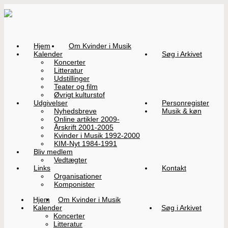
Hjem
Om Kvinder i Musik
Kalender
Søg i Arkivet
Koncerter
Litteratur
Udstillinger
Teater og film
Øvrigt kulturstof
Udgivelser
Personregister
Nyhedsbreve
Musik & køn
Online artikler 2009-
Årskrift 2001-2005
Kvinder i Musik 1992-2000
KIM-Nyt 1984-1991
Bliv medlem
Vedtægter
Links
Kontakt
Organisationer
Komponister
Hjem
Om Kvinder i Musik
Kalender
Søg i Arkivet
Koncerter
Litteratur