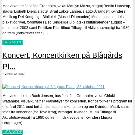
Medvirkende Josefine Cronholm, vokal Marilyn Mazur, slagtøj Benita Haastrup,
slagtøj Lisbeth Diers, slagtøj Birgit Løkke Larsen, slagtøj Arrangør: Kvinder i
Musik og Det Kongelige Bibliotek (Musik i Diamanten) Medlemsudsendelse,
plakat og flyer, foromtale i Det Kongelige Biblioteks kulturkalender august –
december 2003 samt Politiken Plus tilbud Tilbage til Aktivitetsoversigt fra 1980
og frem (indskrevet efter […]
LÆS MERE
Koncert, Koncertkirken på Blågårds
Pl...
Skrevet af
ditte
Medvirkende: Ida Bach Jensen, bas Josefine Cronholm, vokal Chiaki
Watanabe, visualkunstner Plakat/flyer for koncerten, Koncertkirkens program for
efteråret 2011 med forhåndsomtale om koncerten og om Kvinder i Musik samt
fotos fra koncerter (fot. Tove Krag) Arrangør: Kvinder i Musik Tilbage til
Aktivitetsoversigt fra 1980 og frem (indskrevet efter Kvinder i Musiks
scrapbøger)
LÆS MERE