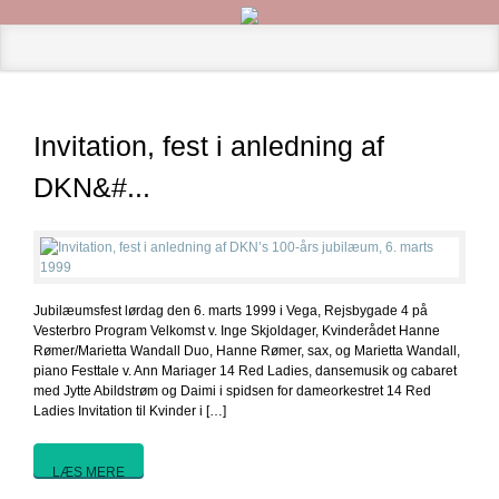
Invitation, fest i anledning af
DKN&#...
Jubilæumsfest lørdag den 6. marts 1999 i Vega, Rejsbygade 4 på
Vesterbro Program Velkomst v. Inge Skjoldager, Kvinderådet Hanne
Rømer/Marietta Wandall Duo, Hanne Rømer, sax, og Marietta Wandall,
piano Festtale v. Ann Mariager 14 Red Ladies, dansemusik og cabaret
med Jytte Abildstrøm og Daimi i spidsen for dameorkestret 14 Red
Ladies Invitation til Kvinder i […]
LÆS MERE