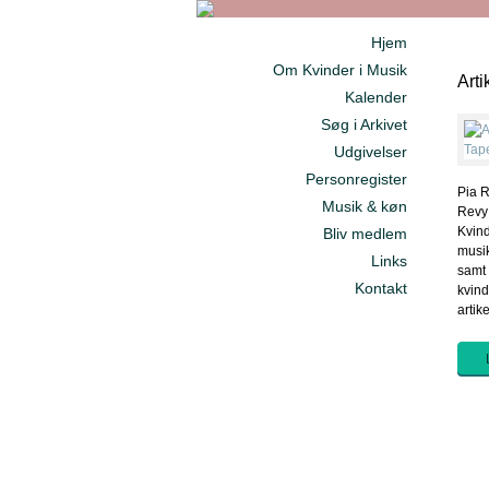
Hjem
Om Kvinder i Musik
Arti
Kalender
Søg i Arkivet
Udgivelser
Personregister
Pia R
Musik & køn
Revy 
Kvind
Bliv medlem
musik
Links
samt 
Kontakt
kvind
artik