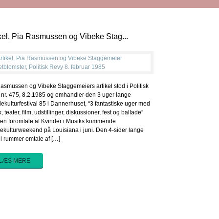
kel, Pia Rasmussen og Vibeke Stag...
asmussen og Vibeke Staggemeiers artikel stod i Politisk
nr. 475, 8.2.1985 og omhandler den 3 uger lange
ekulturfestival 85 i Dannerhuset, “3 fantastiske uger med
, teater, film, udstillinger, diskussioner, fest og ballade”
en foromtale af Kvinder i Musiks kommende
ekulturweekend på Louisiana i juni. Den 4-sider lange
el rummer omtale af […]
LÆS MERE