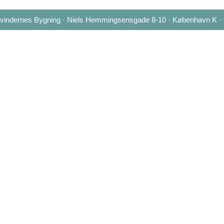
 Kvindernes Bygning · Niels Hemmingsensgade 8-10 · København K ·