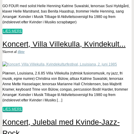
GO FOUR med solist Helle Henning Katrine Suwalski, tenorsax Susi Hyldgård,
klaver Helle Marstrand, bas Benita Haastrup, trommer Helle Henning, sang
Arrangør: Kvinder i Musik Tilbage til Aktivitetsoversigt fra 1980 og frem
(indskrevet efter Kvinder i Musiks scrapbøger)
LÆS MERE
Koncert, Villa Villekulla, Kvindekult...
Skrevet af
ditte
Plænen, Louisiana, 2.6.85 Villa Villekulla (rytmisk fusionsmusik, ny jazz, fri
musik, egne numre) Christina von Bülow, altsax Katrine Suwalski, tenorsax
Anne Mette Hasselager, tenorsax Marianne Hall Christensen, bas Majbritt
Kramer, keyboard Trine von Bülow, congas, percussion Bodil Harder, trommer
Arrangør: Kvinder i Musik Tilbage til Aktivitetsoversigt fra 1980 og frem
(indskrevet efter Kvinder i Musiks […]
LÆS MERE
Koncert, Julebal med Kvinde-Jazz-
Rock...