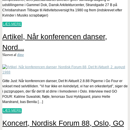
udstillingerne i Gammel Dok, Dansk Arkitekturcenter, Strandgade 27 B på
Christianshavn Tilbage til Aktivitetsoversigt fra 1980 og frem (indskrevet efter
Kvinder i Musiks scrapbøger)
LÆS MERE
Artikel, Når konferencen danser,
Nord...
Skrevet af
ditte
Gitte Just: Når konferencen danser, Det fri Aktuelt 2.8.88 Pigerne i Go Four er
vokset med selvtilliden. “Vi har ikke en kvindelyd, vi har en orkesterlyd”, siger de
i jazzgruppen, der får det til at dirre i livmoderen i Oslo. Interview med GO
FOUR: Katrine Suwalski, fløjte, tenorsax Susi Hyldgaard, piano Helle
Marstrand, bas Benita […]
LÆS MERE
Koncert, Nordisk Forum 88, Oslo, GO