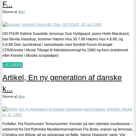
F...
Skrevet af
ditte
GO FOUR Katrine Suwalski, tenorsax Susi Hyldgaard, piano Helle Marstrand,
bas Benita Haastrup, trommer Høyres Hus 30.7.88 Høyres Hus 4.8.88, og
5.8.88 Oslo Jazzfestival i samarbejde med Nordisk Forum Arrangør:
CFK/Kvinder i Musik Tilbage til Aktivitetsoversigt fra 1980 og frem (indskrevet
efter Kvinder i Musiks scrapbøger)
LÆS MERE
Artikel, En ny generation af danske
k...
Skrevet af
ditte
Forfatter: Pia Rasmussen Temanummer: Kvinder på den rytmiske musikscene –
uddannet fra Det Rytmiske Musikkonservatorium Pia Boda, sopran og tenorsax,
Christina von Bülow, alt og sopransax og fløjte, Sanne Graulund, sang, Vivi