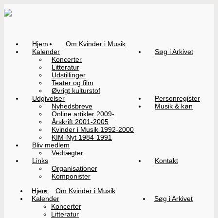
Hjem
Om Kvinder i Musik
Kalender
Søg i Arkivet
Koncerter
Litteratur
Udstillinger
Teater og film
Øvrigt kulturstof
Udgivelser
Personregister
Nyhedsbreve
Musik & køn
Online artikler 2009-
Årskrift 2001-2005
Kvinder i Musik 1992-2000
KIM-Nyt 1984-1991
Bliv medlem
Vedtægter
Links
Kontakt
Organisationer
Komponister
Hjem
Om Kvinder i Musik
Kalender
Søg i Arkivet
Koncerter
Litteratur