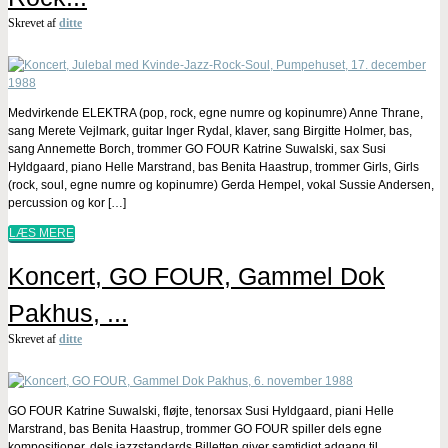
Skrevet af
ditte
Medvirkende ELEKTRA (pop, rock, egne numre og kopinumre) Anne Thrane,
sang Merete Vejlmark, guitar Inger Rydal, klaver, sang Birgitte Holmer, bas,
sang Annemette Borch, trommer GO FOUR Katrine Suwalski, sax Susi
Hyldgaard, piano Helle Marstrand, bas Benita Haastrup, trommer Girls, Girls
(rock, soul, egne numre og kopinumre) Gerda Hempel, vokal Sussie Andersen,
percussion og kor […]
LÆS MERE
Koncert, GO FOUR, Gammel Dok
Pakhus, ...
Skrevet af
ditte
GO FOUR Katrine Suwalski, fløjte, tenorsax Susi Hyldgaard, piani Helle
Marstrand, bas Benita Haastrup, trommer GO FOUR spiller dels egne
kompositioner, dels jazzstandards Billetten giver samtidigt adgang til