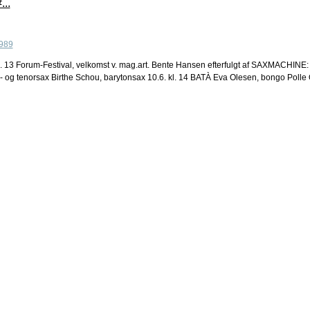
...
. 13 Forum-Festival, velkomst v. mag.art. Bente Hansen efterfulgt af SAXMACHINE:
an- og tenorsax Birthe Schou, barytonsax 10.6. kl. 14 BATÀ Eva Olesen, bongo Pol