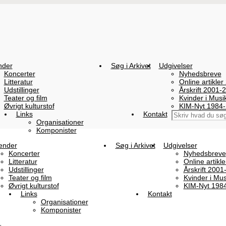
nder
Søg i Arkivet
Udgivelser
Koncerter
Nyhedsbreve
Litteratur
Online artikler
Udstillinger
Årskrift 2001-
Teater og film
Kvinder i Mus
Øvrigt kulturstof
KIM-Nyt 1984
Links
Kontakt
Organisationer
Komponister
ender
Søg i Arkivet
Udgivelser
Koncerter
Nyhedsbreve
Litteratur
Online artikl
Udstillinger
Årskrift 2001
Teater og film
Kvinder i Mu
Øvrigt kulturstof
KIM-Nyt 198
Links
Kontakt
Organisationer
Komponister