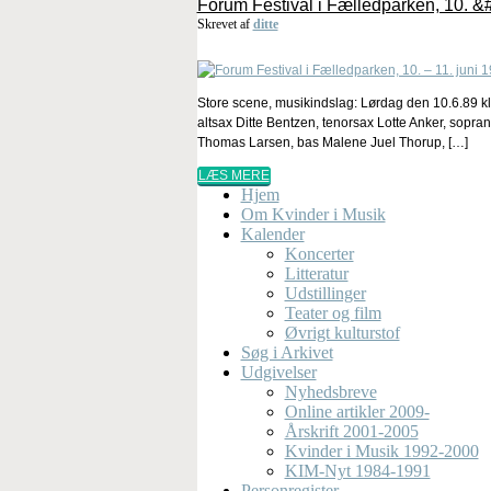
Forum Festival i Fælledparken, 10. &#
Skrevet af
ditte
Store scene, musikindslag: Lørdag den 10.6.89 kl
altsax Ditte Bentzen, tenorsax Lotte Anker, sopr
Thomas Larsen, bas Malene Juel Thorup, […]
LÆS MERE
Hjem
Om Kvinder i Musik
Kalender
Koncerter
Litteratur
Udstillinger
Teater og film
Øvrigt kulturstof
Søg i Arkivet
Udgivelser
Nyhedsbreve
Online artikler 2009-
Årskrift 2001-2005
Kvinder i Musik 1992-2000
KIM-Nyt 1984-1991
Personregister