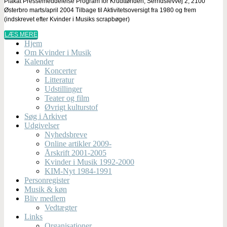
Plakat Pressemeddelelse Program for Krudttønden, Serridslevvej 2, 2100
Østerbro marts/april 2004 Tilbage til Aktivitetsoversigt fra 1980 og frem
(indskrevet efter Kvinder i Musiks scrapbøger)
LÆS MERE
Hjem
Om Kvinder i Musik
Kalender
Koncerter
Litteratur
Udstillinger
Teater og film
Øvrigt kulturstof
Søg i Arkivet
Udgivelser
Nyhedsbreve
Online artikler 2009-
Årskrift 2001-2005
Kvinder i Musik 1992-2000
KIM-Nyt 1984-1991
Personregister
Musik & køn
Bliv medlem
Vedtægter
Links
Organisationer