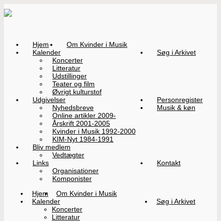
Hjem
Om Kvinder i Musik
Kalender
Søg i Arkivet
Koncerter
Litteratur
Udstillinger
Teater og film
Øvrigt kulturstof
Udgivelser
Personregister
Nyhedsbreve
Musik & køn
Online artikler 2009-
Årskrift 2001-2005
Kvinder i Musik 1992-2000
KIM-Nyt 1984-1991
Bliv medlem
Vedtægter
Links
Kontakt
Organisationer
Komponister
Hjem
Om Kvinder i Musik
Kalender
Søg i Arkivet
Koncerter
Litteratur