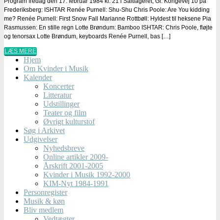
Program fredag den 17. februar 1984 kl. 21 i Saltlageret, Gl. Kongevej 10 på
Frederiksberg: ISHTAR Renée Purnell: Shu-Shu Chris Poole: Are You kidding
me? Renée Purnell: First Snow Fall Marianne Rottbøll: Hyldest til heksene Pia
Rasmussen: En stille regn Lotte Brøndum: Bamboo ISHTAR: Chris Poole, fløjte
og tenorsax Lotte Brøndum, keyboards Renée Purnell, bas […]
LÆS MERE
Hjem
Om Kvinder i Musik
Kalender
Koncerter
Litteratur
Udstillinger
Teater og film
Øvrigt kulturstof
Søg i Arkivet
Udgivelser
Nyhedsbreve
Online artikler 2009-
Årskrift 2001-2005
Kvinder i Musik 1992-2000
KIM-Nyt 1984-1991
Personregister
Musik & køn
Bliv medlem
Vedtægter