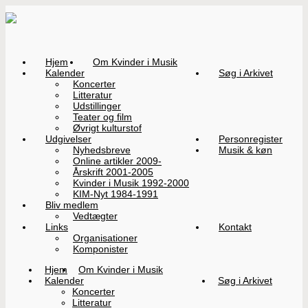
Hjem
Om Kvinder i Musik
Kalender
Søg i Arkivet
Koncerter
Litteratur
Udstillinger
Teater og film
Øvrigt kulturstof
Udgivelser
Personregister
Nyhedsbreve
Musik & køn
Online artikler 2009-
Årskrift 2001-2005
Kvinder i Musik 1992-2000
KIM-Nyt 1984-1991
Bliv medlem
Vedtægter
Links
Kontakt
Organisationer
Komponister
Hjem
Om Kvinder i Musik
Kalender
Søg i Arkivet
Koncerter
Litteratur