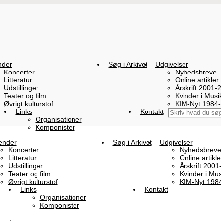
nder
Søg i Arkivet
Udgivelser
Koncerter
Nyhedsbreve
Litteratur
Online artikler
Udstillinger
Årskrift 2001-
Teater og film
Kvinder i Mus
Øvrigt kulturstof
KIM-Nyt 1984
Links
Kontakt
Organisationer
Komponister
ender
Søg i Arkivet
Udgivelser
Koncerter
Nyhedsbreve
Litteratur
Online artikl
Udstillinger
Årskrift 2001
Teater og film
Kvinder i Mu
Øvrigt kulturstof
KIM-Nyt 198
Links
Kontakt
Organisationer
Komponister