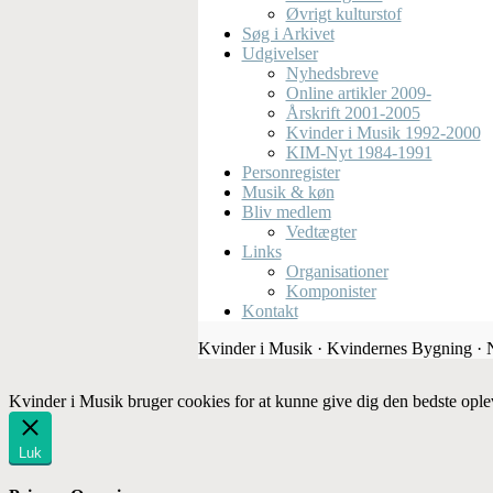
Øvrigt kulturstof
Søg i Arkivet
Udgivelser
Nyhedsbreve
Online artikler 2009-
Årskrift 2001-2005
Kvinder i Musik 1992-2000
KIM-Nyt 1984-1991
Personregister
Musik & køn
Bliv medlem
Vedtægter
Links
Organisationer
Komponister
Kontakt
Kvinder i Musik · Kvindernes Bygning ·
Kvinder i Musik bruger cookies for at kunne give dig den bedste ople
Luk