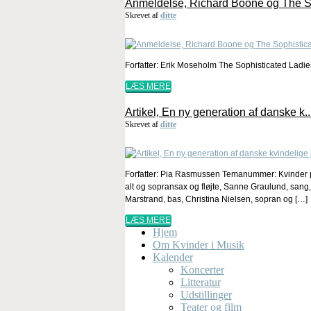
Anmeldelse, Richard Boone og The S
Skrevet af
ditte
Forfatter: Erik Moseholm The Sophisticated Ladie
LÆS MERE
Artikel, En ny generation af danske k..
Skrevet af
ditte
Forfatter: Pia Rasmussen Temanummer: Kvinder p
alt og sopransax og fløjte, Sanne Graulund, sang,
Marstrand, bas, Christina Nielsen, sopran og […]
LÆS MERE
Hjem
Om Kvinder i Musik
Kalender
Koncerter
Litteratur
Udstillinger
Teater og film