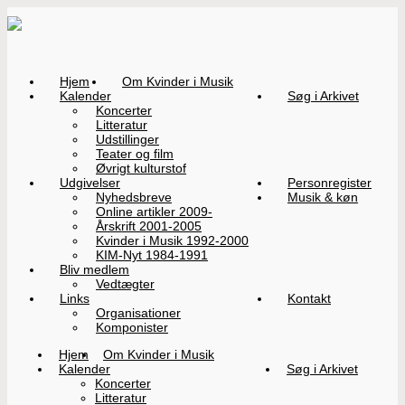
Hjem
Om Kvinder i Musik
Kalender
Søg i Arkivet
Koncerter
Litteratur
Udstillinger
Teater og film
Øvrigt kulturstof
Udgivelser
Personregister
Nyhedsbreve
Musik & køn
Online artikler 2009-
Årskrift 2001-2005
Kvinder i Musik 1992-2000
KIM-Nyt 1984-1991
Bliv medlem
Vedtægter
Links
Kontakt
Organisationer
Komponister
Hjem
Om Kvinder i Musik
Kalender
Søg i Arkivet
Koncerter
Litteratur