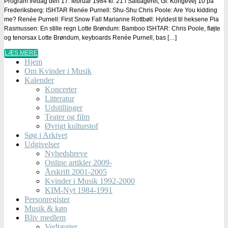
Program fredag den 17. februar 1984 kl. 21 i Saltlageret, Gl. Kongevej 10 på
Frederiksberg: ISHTAR Renée Purnell: Shu-Shu Chris Poole: Are You kidding
me? Renée Purnell: First Snow Fall Marianne Rottbøll: Hyldest til heksene Pia
Rasmussen: En stille regn Lotte Brøndum: Bamboo ISHTAR: Chris Poole, fløjte
og tenorsax Lotte Brøndum, keyboards Renée Purnell, bas […]
LÆS MERE
Hjem
Om Kvinder i Musik
Kalender
Koncerter
Litteratur
Udstillinger
Teater og film
Øvrigt kulturstof
Søg i Arkivet
Udgivelser
Nyhedsbreve
Online artikler 2009-
Årskrift 2001-2005
Kvinder i Musik 1992-2000
KIM-Nyt 1984-1991
Personregister
Musik & køn
Bliv medlem
Vedtægter