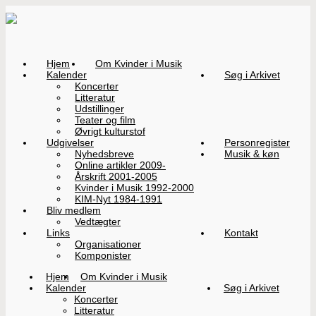
Hjem
Om Kvinder i Musik
Kalender
Søg i Arkivet
Koncerter
Litteratur
Udstillinger
Teater og film
Øvrigt kulturstof
Udgivelser
Personregister
Nyhedsbreve
Musik & køn
Online artikler 2009-
Årskrift 2001-2005
Kvinder i Musik 1992-2000
KIM-Nyt 1984-1991
Bliv medlem
Vedtægter
Links
Kontakt
Organisationer
Komponister
Hjem
Om Kvinder i Musik
Kalender
Søg i Arkivet
Koncerter
Litteratur