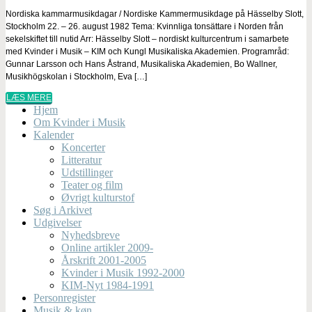
Nordiska kammarmusikdagar / Nordiske Kammermusikdage på Hässelby Slott,
Stockholm 22. – 26. august 1982 Tema: Kvinnliga tonsättare i Norden från
sekelskiftet till nutid Arr: Hässelby Slott – nordiskt kulturcentrum i samarbete
med Kvinder i Musik – KIM och Kungl Musikaliska Akademien. Programråd:
Gunnar Larsson och Hans Åstrand, Musikaliska Akademien, Bo Wallner,
Musikhögskolan i Stockholm, Eva […]
LÆS MERE
Hjem
Om Kvinder i Musik
Kalender
Koncerter
Litteratur
Udstillinger
Teater og film
Øvrigt kulturstof
Søg i Arkivet
Udgivelser
Nyhedsbreve
Online artikler 2009-
Årskrift 2001-2005
Kvinder i Musik 1992-2000
KIM-Nyt 1984-1991
Personregister
Musik & køn