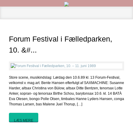
Forum Festival i Fælledparken,
10. &#...
Store scene, musikindslag: Lørdag den 10.6.89 kl. 13 Forum-Festival,
velkomst v. mag.art. Bente Hansen efterfulgt af SAXMACHINE: Susanne
Harder, altsax Christina von Bülow, altsax Ditte Bentzen, tenorsax Lotte
Anker, sopran- og tenorsax Birthe Schou, barytonsax 10.6. kl. 14 BATÀ
Eva Olesen, bongo Polle Olsen, timbales Hanne Lyders Hansen, conga
Thomas Larsen, bas Malene Juel Thorup, […]
LÆS MERE