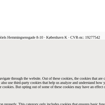
 Niels Hemmingsensgade 8-10 · København K · CVR-nr.: 19277542
igate through the website. Out of these cookies, the cookies that are c
We also use third-party cookies that help us analyze and understand how 
ese cookies. But opting out of some of these cookies may have an effect
ion properly. This category only includes cookies that ensures basic func