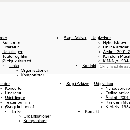
nder
Søg i Arkivet
Udgivelser
Koncerter
Nyhedsbreve
Litteratur
Online artikler
Udstillinger
Årskrift 2001-
Teater og film
Kvinder i Mus
Øvrigt kulturstof
KIM-Nyt 1984
Links
Kontakt
Organisationer
Komponister
ender
Søg i Arkivet
Udgivelser
Koncerter
Nyhedsbreve
Litteratur
Online artikl
Udstillinger
Årskrift 2001
Teater og film
Kvinder i Mu
Øvrigt kulturstof
KIM-Nyt 198
Links
Kontakt
Organisationer
Komponister