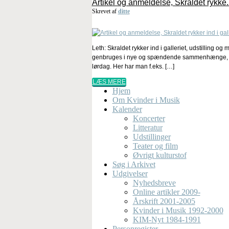
Artikel og anmeldelse, Skraldet rykke..
Skrevet af
ditte
Leth: Skraldet rykker ind i galleriet, udstilling 
genbruges i nye og spændende sammenhænge, men
lørdag. Her har man f.eks. […]
LÆS MERE
Hjem
Om Kvinder i Musik
Kalender
Koncerter
Litteratur
Udstillinger
Teater og film
Øvrigt kulturstof
Søg i Arkivet
Udgivelser
Nyhedsbreve
Online artikler 2009-
Årskrift 2001-2005
Kvinder i Musik 1992-2000
KIM-Nyt 1984-1991
Personregister